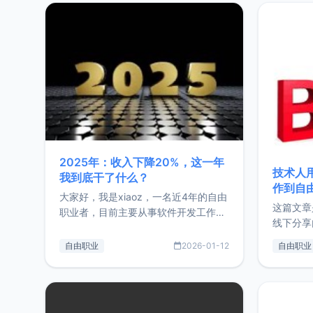
2025年：收入下降20%，这一年
技术人
我到底干了什么？
作到自
大家好，我是xiaoz，一名近4年的自由
这篇文章
职业者，目前主要从事软件开发工作。
线下分享
这篇文章将对我的2025年做一个简单
版，分享
的总结，内容主要包括：工作、学习、
自由职业
2026-01-12
自由职业
通过博客
以及投资。这一年虽然整体收入下降
的一个小
20%，但却过得很充实，2026年不求
首个产品
突破，但求保持。关于工作新增项目：
状。自我
2025年新增了一些非商业的开源项