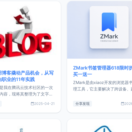
ZMark书签管理器618限时
用博客撬动产品机会，从写
买一送一
由职业的11年实践
ZMark是由xiaoz开发的浏览器
是我在腾讯云技术社区的一次
理工具，它主要解决了跨设备、
内容，现将其整理为了文字
台、跨浏览器的书签同步与访问
了写博客11年来的经历，以及
做到一处部署、随处访问。同时
2025-04-21
分享发现
202
过渡到做产品和走向自由职业
支持搭配浏览器扩展（插件）使
故事。文中还首次公开了我的
管理更高效。ZMark官网地址：
ImgURL的真实数据和产品现
https://www.zmark.app/主
介绍大家好，我是xiaoz，以
量级： 使用Bun + Hono.js