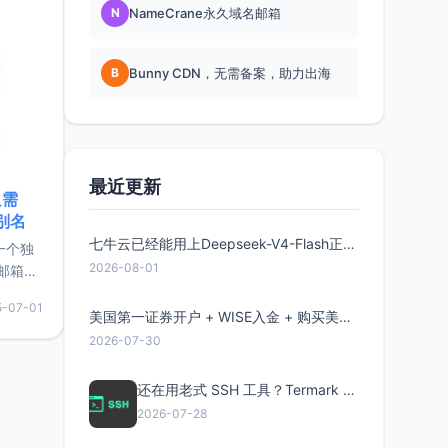
N
NameCrane永久域名邮箱
B
Bunny CDN，无需备案，助力出海
最近更新
只需
限别名
七牛云已经能用上Deepseek-V4-Flash正式版了，点此领取300万Token
的一个独
2026-08-01
邮箱等
永久版
5-07-01
面比较有
美国第一证券开户 + WISE入金 + 购买美股全流程分享
实惠的
2026-07-30
还在用老式 SSH 工具？Termark 新一代跨平台智能SSH客户端了解一下
持直接注
2026-07-28