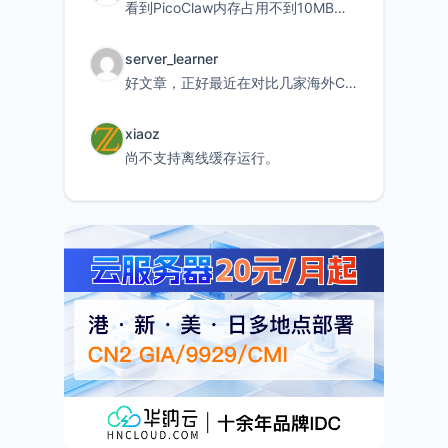
看到PicoClaw内存占用不到10MB这个数据真的很惊喜，确实很适合我这种想用旧设备折腾AI的小白
server_learner
好文章，正好最近在对比几家海外CDN。文中提到CF免费版不支持自定义回源端口和HOST这个痛点太真实
xiaoz
尚不支持离线缓存运行。