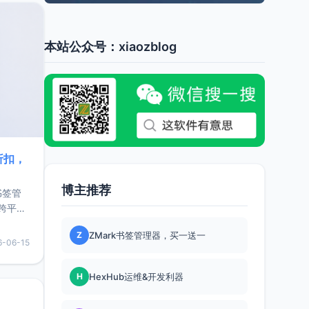
本站公众号：xiaozblog
折扣，
博主推荐
书签管
跨平
难题，
Z
ZMark书签管理器，买一送一
，它还
6-06-15
用，让
H
HexHub运维&开发利器
要特点轻