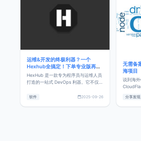
前从事服
目，主要包括：Zu
转自由职
运维&开发的终极利器？一个
无需备案
Hexhub全搞定！下单专业版再赠
海项目
Zdir/OneNav授权
HexHub 是一款专为程序员与运维人员
说到海外
打造的一站式 DevOps 利器。它不仅支
CloudF
持连接 SSH 服务器，还集成了 Docker
套餐，且
与常见数据库管理功能。这意味着，在
软件
2025-09-26
分享发现
防护，已
开发过程中您无需在多个软件间频繁切
首选，那既
换，仅凭 HexHub 即可同时搞定运维与
了，为啥
数据库操作。Hexhub功能特点支持连
不得不提C
接SSH支持跨平台：m
非常不爽