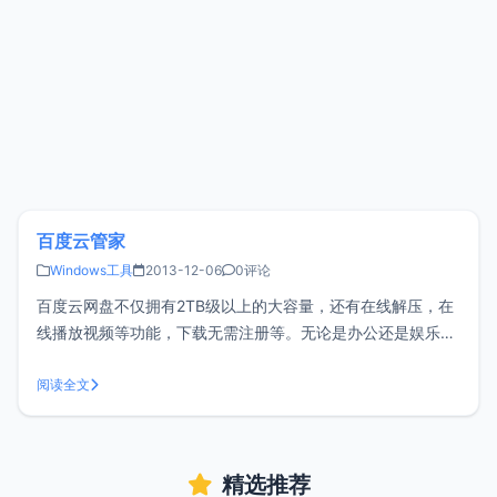
百度云管家
Windows工具
2013-12-06
0评论
百度云网盘不仅拥有2TB级以上的大容量，还有在线解压，在
线播放视频等功能，下载无需注册等。无论是办公还是娱乐都
是不可缺少的，就目前来说是国内比较好用的网盘。<br/ > 更
新日志：1、新增快捷锁定客户端，保护隐私安全 2、新增传
阅读全文
输完成后声音提醒 3、支持在地址栏下拉选择子目录 4、支持
设
精选推荐