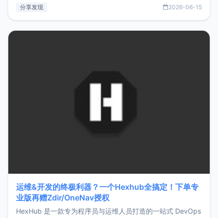
部署、随处访问。同时，它还支持搭配浏览器扩展（插件）使
分享发现
2026-06-15
用，让管理更高效。ZMark官网地址：
https://www.zmark.app/主要特点轻量级： 使用Bun +
Hono.js
运维&开发的终极利器？一个Hexhub全搞定！下单专
业版再赠Zdir/OneNav授权
HexHub 是一款专为程序员与运维人员打造的一站式 DevOps