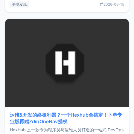
部署、随处访问。同时，它还支持搭配浏览器扩展（插件）使
分享发现
2026-06-15
用，让管理更高效。ZMark官网地址：
https://www.zmark.app/主要特点轻量级： 使用Bun +
Hono.js
运维&开发的终极利器？一个Hexhub全搞定！下单专
业版再赠Zdir/OneNav授权
HexHub 是一款专为程序员与运维人员打造的一站式 DevOps