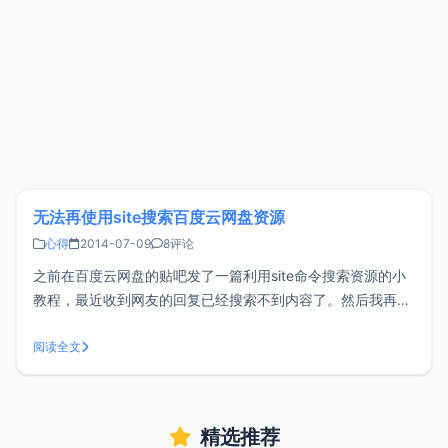
无法再使用site搜索百度云网盘资源
心得
2014-07-09
8评论
之前在百度云网盘的贴吧发了一篇利用site命令搜索资源的小
教程，最近收到网友的回复已经搜索不到内容了。然后我再使
用了好几个搜索引擎尝试搜索百度云的资源，索引量虽然达到
上千万条，但实际显示的结果却只有几十条，多数都是官方的
阅读全文
内容，并没有用户分享的资源。 估计造成这样的原因估计是因
为净网行动，百度采取了措
精选推荐