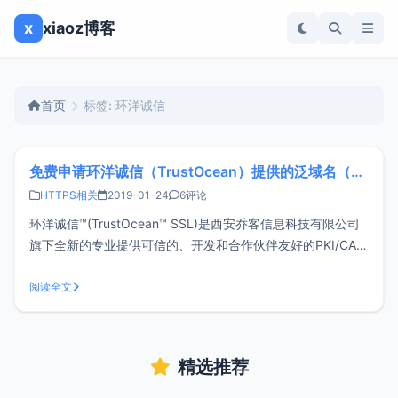
x
xiaoz博客
首页
标签: 环洋诚信
免费申请环洋诚信（TrustOcean）提供的泛域名（多域名）SSL证书
HTTPS相关
2019-01-24
6评论
环洋诚信™(TrustOcean™ SSL)是西安乔客信息科技有限公司
旗下全新的专业提供可信的、开发和合作伙伴友好的PKI/CA
SSL数字证书服务的轻品牌。这家公司刚成立不久，目前可免
费申请泛域名和多域名证书，不过有效期只有3个月，到期后
阅读全文
需要重新申请，这篇文章分享下申请过程。注册账号注册地
址：ht
精选推荐