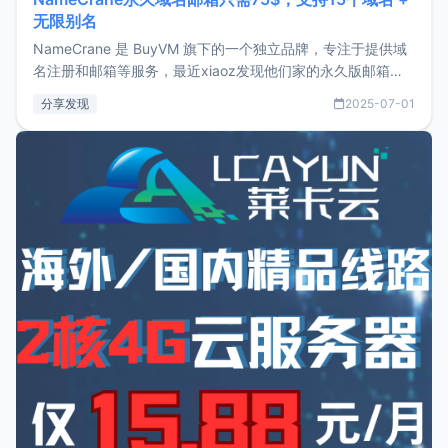
无限别名
NameCrane 是 BuyVM 旗下的一个独立品牌，专注于提供域
名注册和邮箱等服务，最近xiaoz发现他们家的永久版邮箱服
务只要75美元，价格方面比较有优势。如果你正需要一个靠谱
分享发现
2025-07-01
又实惠的域名邮箱，不妨尝试一下 NameCrane。注册
NameCraneNameCrane不支持直接注册，必须要购买