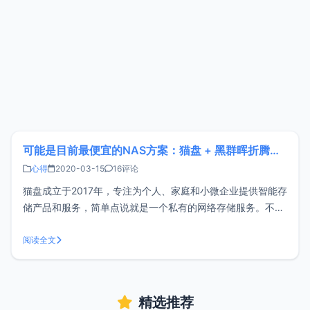
可能是目前最便宜的NAS方案：猫盘 + 黑群晖折腾过程
心得
2020-03-15
16评论
猫盘成立于2017年，专注为个人、家庭和小微企业提供智能存
储产品和服务，简单点说就是一个私有的网络存储服务。不过
很多人用猫盘来挖矿，矿难后市面上涌现出大批二手猫盘，
xiaoz也是最近才了解猫盘，于是在闲鱼上买了一个来折腾。
阅读全文
关于购买目前官网在售的只有猫盘 Plus，价格为399元，官网
地址为：http
精选推荐