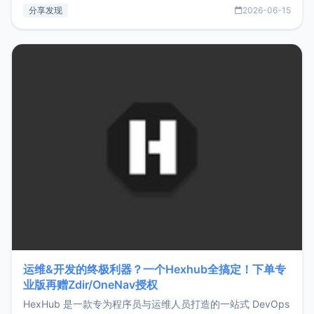
部署、随处访问。同时，它还支持搭配浏览器扩展（插件）使
分享发现
2026-06-15
用，让管理更高效。ZMark官网地址：
https://www.zmark.app/主要特点轻量级： 使用Bun +
Hono.js
运维&开发的终极利器？一个Hexhub全搞定！下单专
业版再赠Zdir/OneNav授权
HexHub 是一款专为程序员与运维人员打造的一站式 DevOps