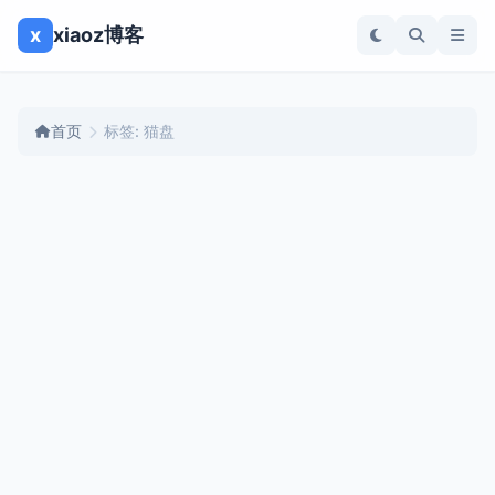
x
xiaoz博客
首页
标签: 猫盘