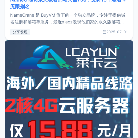
无限别名
NameCrane 是 BuyVM 旗下的一个独立品牌，专注于提供域
名注册和邮箱等服务，最近xiaoz发现他们家的永久版邮箱服
务只要75美元，价格方面比较有优势。如果你正需要一个靠谱
分享发现
2025-07-01
又实惠的域名邮箱，不妨尝试一下 NameCrane。注册
NameCraneNameCrane不支持直接注册，必须要购买