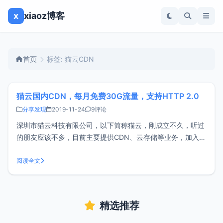
x
xiaoz博客
首页
标签: 猫云CDN
猫云国内CDN，每月免费30G流量，支持HTTP 2.0
分享发现
2019-11-24
9评论
深圳市猫云科技有限公司，以下简称猫云，刚成立不久，听过
的朋友应该不多，目前主要提供CDN、云存储等业务，加入猫
云联盟可获得每月30G CDN流量以及20G的云存储额度。关
于猫云CDN猫云CDN融合了阿里云CDN、腾讯云CDN、网宿
阅读全文
CDN、白山云CDN，而非自建CDN服务，稳定性应该比较有
保障，价格也
精选推荐