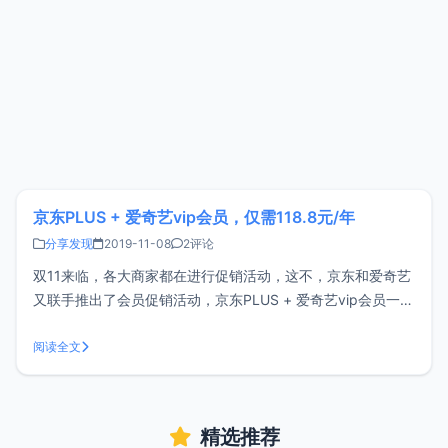
京东PLUS + 爱奇艺vip会员，仅需118.8元/年
分享发现
2019-11-08
2评论
双11来临，各大商家都在进行促销活动，这不，京东和爱奇艺
又联手推出了会员促销活动，京东PLUS + 爱奇艺vip会员一年
仅需118.8元，经常购物或看视频的用户可以考虑。购买地
址：https://u.jd.com/PB0DLd活动和权益说明购买过程上方
阅读全文
购买地址为“爱奇艺旗舰店”地址，购买成功会自动发
精选推荐