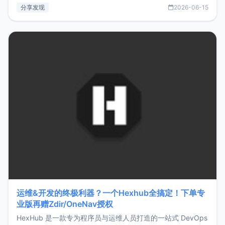
部署、随处访问。同时，它还支持搭配浏览器扩展（插件）使
分享发现
2026-06-15
用，让管理更高效。ZMark官网地址：
https://www.zmark.app/主要特点轻量级： 使用Bun +
Hono.js
运维&开发的终极利器？一个Hexhub全搞定！下单专
业版再赠Zdir/OneNav授权
HexHub 是一款专为程序员与运维人员打造的一站式 DevOps