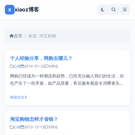
x
xiaoz博客
首页
标签: 淘宝购物
个人经验分享，网购去哪儿？
心得
2014-01-22
3评论
网购已经成为一种潮流和趋势，已经充分融入我们的生活，但
也产生了一些矛盾，如产品质量，售后服务都是令消费者头疼
的事。小z网购大概有4年的时间了，但也算不上什么网购达
人，今天和大家扯扯淡，谈谈我的看法，也欢迎各位吐槽。
阅读全文
<br/ >首先我们来了解一下电商的三大类：C2C：个人与个人
之间的电子商
淘宝购物怎样才省钱？
心得
2013-12-13
3评论