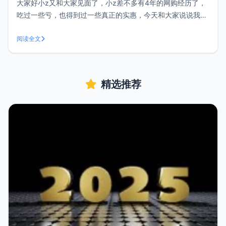
大家好小z又和大家见面了，小z差不多有4年的网购经历了，
吃过一些亏，也得到过一些真正的实惠，今天和大家说说我在
淘宝购物的省钱攻略吧。经常淘宝购物，上返利网？其实这是
一个，但是小z推荐的是去阿里妈妈，阿里妈妈是淘宝自己的
阅读全文
营销平台，那些返利网什么的基本上都是从这里诞生的，一个
是妈妈一个是儿子，谁返得多，
精选推荐