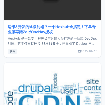
运维&开发的终极利器？一个Hexhub全搞定！下单专
业版再赠Zdir/OneNav授权
HexHub 是一款专为程序员与运维人员打造的一站式 DevOps
利器。它不仅支持连接 SSH 服务器，还集成了 Docker 与常
见数据库管理功能。这意味着，在开发过程中您无需在多个软
软件
2025-09-26
件间频繁切换，仅凭 HexHub 即可同时搞定运维与数据库操
作。Hexhub功能特点支持连接SSH支持跨平台：m