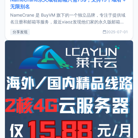
无限别名
NameCrane 是 BuyVM 旗下的一个独立品牌，专注于提供域
名注册和邮箱等服务，最近xiaoz发现他们家的永久版邮箱服
务只要75美元，价格方面比较有优势。如果你正需要一个靠谱
分享发现
2025-07-01
又实惠的域名邮箱，不妨尝试一下 NameCrane。注册
NameCraneNameCrane不支持直接注册，必须要购买