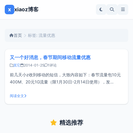
x
xiaoz博客
首页
标签: 流量优惠
又一个好消息，春节期间移动流量优惠
其它
2014-01-25
1评论
前几天小z收到移动的短信，大致内容如下：春节流量包10元
400M、20元1G流量（限1月30日-2月14日使用），发
KTCJLL10或KTCJLL20到10086预定。国内的流量普遍偏贵
是众所周知的事，春节期间能够给我们这样的优惠还是不错
阅读全文
了，这样一来夜间流量也省了。四川地区的亲测可以预定，其
它地方自
精选推荐