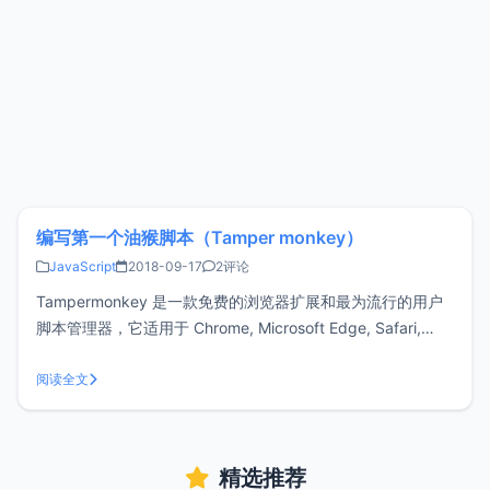
编写第一个油猴脚本（Tamper monkey）
JavaScript
2018-09-17
2评论
Tampermonkey 是一款免费的浏览器扩展和最为流行的用户
脚本管理器，它适用于 Chrome, Microsoft Edge, Safari,
Opera Next, 和 Firefox,以下简称油猴脚本。在之前的文章
《使用油猴脚本（Tamper monkey）在任意网页上传图片》
阅读全文
正是使用的油
精选推荐