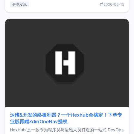
部署、随处访问。同时，它还支持搭配浏览器扩展（插件）使
分享发现
2026-06-15
用，让管理更高效。ZMark官网地址：
https://www.zmark.app/主要特点轻量级： 使用Bun +
Hono.js
运维&开发的终极利器？一个Hexhub全搞定！下单专
业版再赠Zdir/OneNav授权
HexHub 是一款专为程序员与运维人员打造的一站式 DevOps