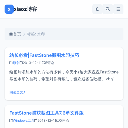
x
xiaoz博客
首页
标签: 水印
站长必看|FastStone截图水印技巧
原创
2013-12-11
5评论
给图片添加水印的方法有多种，今天小z给大家说说FastStone
截图水印的技巧，希望对你有帮助，也欢迎各位吐槽。<br/ >
1、首先你得下载FastStone截图工具和Photoshop这两款软件
2、接下来打开PS，然后点击新建>>设置宽度高度、以及分辨
阅读全文
率，这里需要注意的
FastStone捕获截图工具7.6单文件版
Windows工具
2013-12-11
0评论