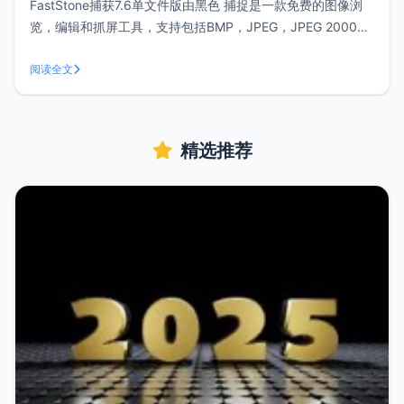
FastStone捕获7.6单文件版由黑色 捕捉是一款免费的图像浏
览，编辑和抓屏工具，支持包括BMP，JPEG，JPEG 2000，
GIF，PNG，PCX，TIFF，WMF，ICO特色点评：FastStone
支持多种截图方式，截图后可自由编辑，添加水印等，非常方
阅读全文
便使用，推荐给大家。小z博客的大部分截
精选推荐