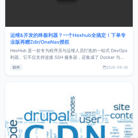
运维&开发的终极利器？一个Hexhub全搞定！下单专
业版再赠Zdir/OneNav授权
HexHub 是一款专为程序员与运维人员打造的一站式 DevOps
利器。它不仅支持连接 SSH 服务器，还集成了 Docker 与常
见数据库管理功能。这意味着，在开发过程中您无需在多个软
软件
2025-09-26
件间频繁切换，仅凭 HexHub 即可同时搞定运维与数据库操
作。Hexhub功能特点支持连接SSH支持跨平台：m