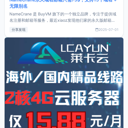
无限别名
NameCrane 是 BuyVM 旗下的一个独立品牌，专注于提供域
名注册和邮箱等服务，最近xiaoz发现他们家的永久版邮箱服
务只要75美元，价格方面比较有优势。如果你正需要一个靠谱
分享发现
2025-07-01
又实惠的域名邮箱，不妨尝试一下 NameCrane。注册
NameCraneNameCrane不支持直接注册，必须要购买