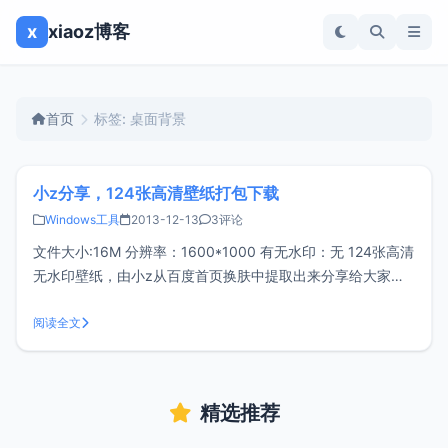
x
xiaoz博客
首页
标签: 桌面背景
小z分享，124张高清壁纸打包下载
Windows工具
2013-12-13
3评论
文件大小:16M 分辨率：1600*1000 有无水印：无 124张高清
无水印壁纸，由小z从百度首页换肤中提取出来分享给大家，
你可用作网页背景素材也可用于桌面背景，希望各位喜欢。 下
载地址：网盘下载本文url：http://www.xiaoz.me/?p=530
阅读全文
精选推荐