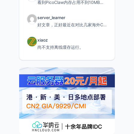
看到PicoClaw内存占用不到10MB这个数据真的很惊喜，确实很适合我这种想用旧设备折腾AI的小白
server_learner
好文章，正好最近在对比几家海外CDN。文中提到CF免费版不支持自定义回源端口和HOST这个痛点太真实
xiaoz
尚不支持离线缓存运行。