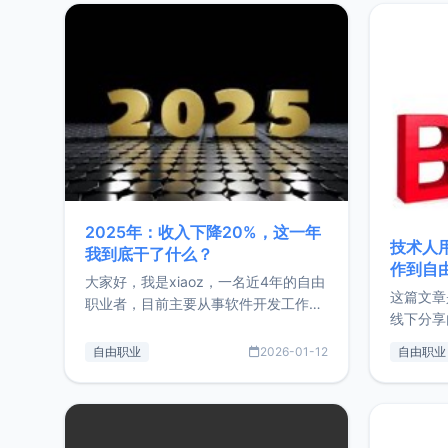
2025年：收入下降20%，这一年
技术人
我到底干了什么？
作到自
大家好，我是xiaoz，一名近4年的自由
这篇文章
职业者，目前主要从事软件开发工作。
线下分享
这篇文章将对我的2025年做一个简单
版，分享
的总结，内容主要包括：工作、学习、
自由职业
2026-01-12
自由职业
通过博客
以及投资。这一年虽然整体收入下降
的一个小
20%，但却过得很充实，2026年不求
首个产品
突破，但求保持。关于工作新增项目：
状。自我
2025年新增了一些非商业的开源项