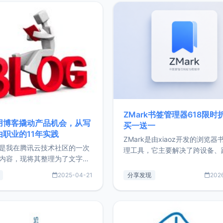
ZMark书签管理器618限时
用博客撬动产品机会，从写
买一送一
由职业的11年实践
ZMark是由xiaoz开发的浏览器
是我在腾讯云技术社区的一次
理工具，它主要解决了跨设备、
内容，现将其整理为了文字
台、跨浏览器的书签同步与访问
了写博客11年来的经历，以及
做到一处部署、随处访问。同时
2025-04-21
分享发现
202
过渡到做产品和走向自由职业
支持搭配浏览器扩展（插件）使
故事。文中还首次公开了我的
管理更高效。ZMark官网地址：
ImgURL的真实数据和产品现
https://www.zmark.app/主
介绍大家好，我是xiaoz，以
量级： 使用Bun + Hono.js