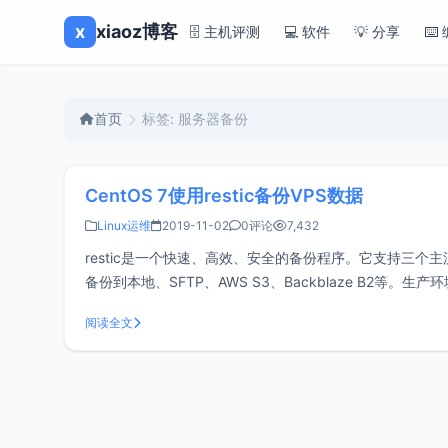
x
xiaoz博客
🗄️ 主机评测
💻 软件
💡 分享
⌨️
首页
标签: 服务器备份
CentOS 7使用restic备份VPS数据
Linux运维
2019-11-02
0评论
7,432
restic是一个快速、高效、安全的备份程序。它支持三个主流操作
备份到本地、SFTP、AWS S3、Backblaze B
商会提供
阅读全文