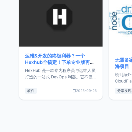
前从事服
目，主要包括：Zu
转自由职
运维&开发的终极利器？一个
无需备案
Hexhub全搞定！下单专业版再赠
海项目
Zdir/OneNav授权
HexHub 是一款专为程序员与运维人员
说到海外
打造的一站式 DevOps 利器。它不仅支
CloudF
持连接 SSH 服务器，还集成了 Docker
套餐，且
与常见数据库管理功能。这意味着，在
软件
2025-09-26
分享发现
防护，已
开发过程中您无需在多个软件间频繁切
首选，那既
换，仅凭 HexHub 即可同时搞定运维与
了，为啥
数据库操作。Hexhub功能特点支持连
不得不提C
接SSH支持跨平台：m
非常不爽