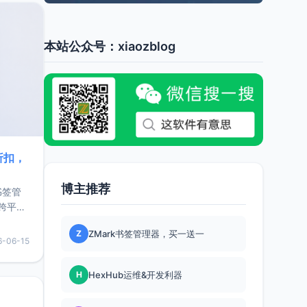
本站公众号：xiaozblog
折扣，
博主推荐
书签管
跨平
难题，
Z
ZMark书签管理器，买一送一
，它还
6-06-15
用，让
H
HexHub运维&开发利器
要特点轻