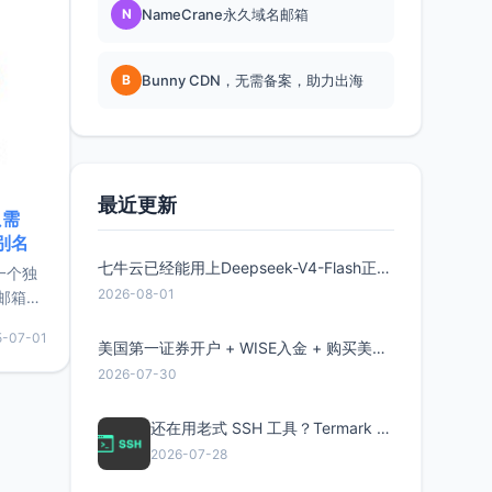
N
NameCrane永久域名邮箱
B
Bunny CDN，无需备案，助力出海
最近更新
只需
限别名
七牛云已经能用上Deepseek-V4-Flash正式版了，点此领取300万Token
的一个独
2026-08-01
邮箱等
永久版
5-07-01
面比较有
美国第一证券开户 + WISE入金 + 购买美股全流程分享
实惠的
2026-07-30
还在用老式 SSH 工具？Termark 新一代跨平台智能SSH客户端了解一下
持直接注
2026-07-28