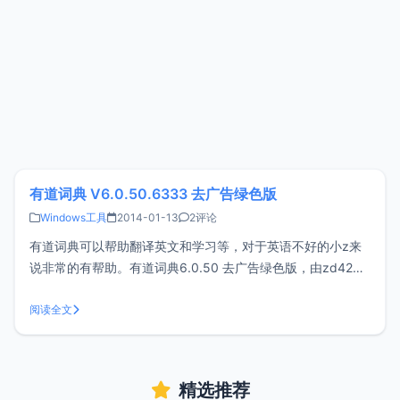
有道词典 V6.0.50.6333 去广告绿色版
Windows工具
2014-01-13
2评论
有道词典可以帮助翻译英文和学习等，对于英语不好的小z来
说非常的有帮助。有道词典6.0.50 去广告绿色版，由zd423
修改，不带广告和弹窗，没有多余连接和按钮。<br/ > 6.0更
新内容：全新用户界面，更加清新；新增看天下版块，提供丰
阅读全文
富的全新资讯，包括文字、视频形式；新增口语练习功能，
精选推荐