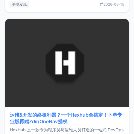
部署、随处访问。同时，它还支持搭配浏览器扩展（插件）使
分享发现
2026-06-15
用，让管理更高效。ZMark官网地址：
https://www.zmark.app/主要特点轻量级： 使用Bun +
Hono.js
运维&开发的终极利器？一个Hexhub全搞定！下单专
业版再赠Zdir/OneNav授权
HexHub 是一款专为程序员与运维人员打造的一站式 DevOps