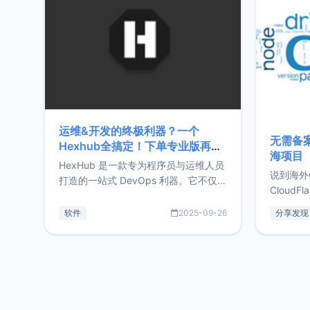
前从事服
目，主要包括：Zu
转自由职
运维&开发的终极利器？一个
无需备案
Hexhub全搞定！下单专业版再赠
海项目
Zdir/OneNav授权
HexHub 是一款专为程序员与运维人员
说到海外
打造的一站式 DevOps 利器。它不仅支
CloudF
持连接 SSH 服务器，还集成了 Docker
套餐，且
与常见数据库管理功能。这意味着，在
软件
2025-09-26
分享发现
防护，已
开发过程中您无需在多个软件间频繁切
首选，那既
换，仅凭 HexHub 即可同时搞定运维与
了，为啥
数据库操作。Hexhub功能特点支持连
不得不提C
接SSH支持跨平台：m
非常不爽