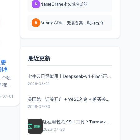
N
NameCrane永久域名邮箱
B
Bunny CDN，无需备案，助力出海
最近更新
只需
限别名
七牛云已经能用上Deepseek-V4-Flash正式版了，点此领取300万Token
的一个独
2026-08-01
邮箱等
永久版
5-07-01
面比较有
美国第一证券开户 + WISE入金 + 购买美股全流程分享
实惠的
2026-07-30
还在用老式 SSH 工具？Termark 新一代跨平台智能SSH客户端了解一下
持直接注
2026-07-28