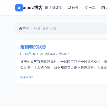
x
xiaoz博客
🗄️ 主机评测
💻 软件
💡 分享
⌨️
首页
标签: 最近状态
这糟糕的状态
日志
2014-04-21
5评论
8,817
遂宁的天气有些喜怒无常，一时晴空万里一时雷电交加，
会影响一个人的心情，我不知道自己是不是也这样。但最
是一种浑浑噩噩的状态。不想看书，不想敲代码，不想写
阅读全文