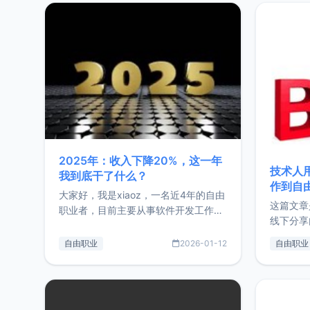
2025年：收入下降20%，这一年
技术人
我到底干了什么？
作到自
大家好，我是xiaoz，一名近4年的自由
这篇文章
职业者，目前主要从事软件开发工作。
线下分享
这篇文章将对我的2025年做一个简单
版，分享
的总结，内容主要包括：工作、学习、
自由职业
2026-01-12
自由职业
通过博客
以及投资。这一年虽然整体收入下降
的一个小
20%，但却过得很充实，2026年不求
首个产品
突破，但求保持。关于工作新增项目：
状。自我
2025年新增了一些非商业的开源项