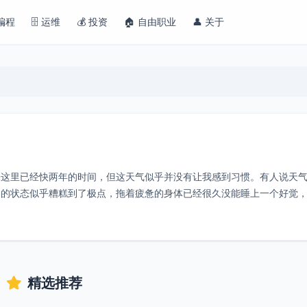
 编程
🗄️ 运维
💰 投资
🏠 自由职业
👤 关于
来这里已经快两年的时间，但这天气似乎并没有让我感到习惯。有人说天
近的状态似乎糟糕到了极点，拖着疲惫的身体已经很久没能睡上一个好觉
博客，
精选推荐