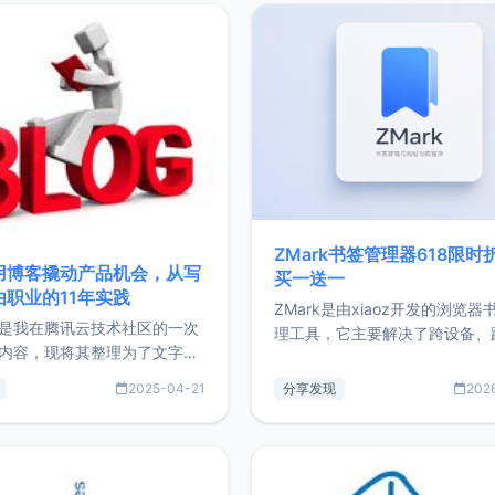
ZMark书签管理器618限时
用博客撬动产品机会，从写
买一送一
由职业的11年实践
ZMark是由xiaoz开发的浏览器
是我在腾讯云技术社区的一次
理工具，它主要解决了跨设备、
内容，现将其整理为了文字
台、跨浏览器的书签同步与访问
了写博客11年来的经历，以及
做到一处部署、随处访问。同时
2025-04-21
分享发现
202
过渡到做产品和走向自由职业
支持搭配浏览器扩展（插件）使
故事。文中还首次公开了我的
管理更高效。ZMark官网地址：
ImgURL的真实数据和产品现
https://www.zmark.app/主
介绍大家好，我是xiaoz，以
量级： 使用Bun + Hono.js