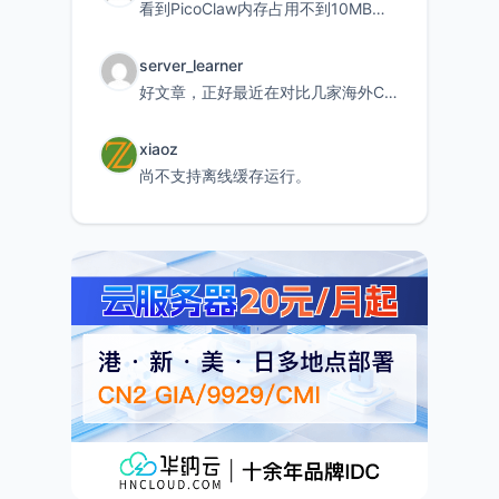
看到PicoClaw内存占用不到10MB这个数据真的很惊喜，确实很适合我这种想用旧设备折腾AI的小白
server_learner
好文章，正好最近在对比几家海外CDN。文中提到CF免费版不支持自定义回源端口和HOST这个痛点太真实
xiaoz
尚不支持离线缓存运行。