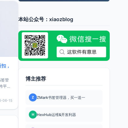
本站公众号：xiaozblog
折扣，
博主推荐
书签管
跨平
难题，
Z
ZMark书签管理器，买一送一
，它还
6-06-15
用，让
H
HexHub运维&开发利器
要特点轻