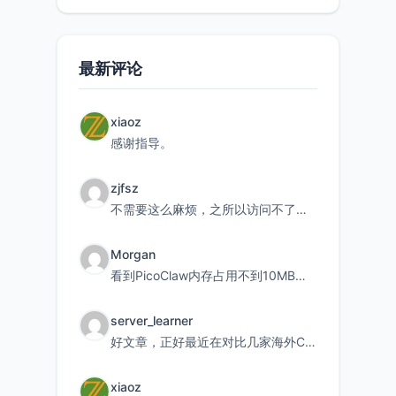
持直接注
最新评论
xiaoz
感谢指导。
zjfsz
不需要这么麻烦，之所以访问不了，是由于非对称路由的问题，在爱快主路由添加一条静态路由192.168.
Morgan
看到PicoClaw内存占用不到10MB这个数据真的很惊喜，确实很适合我这种想用旧设备折腾AI的小白
server_learner
好文章，正好最近在对比几家海外CDN。文中提到CF免费版不支持自定义回源端口和HOST这个痛点太真实
xiaoz