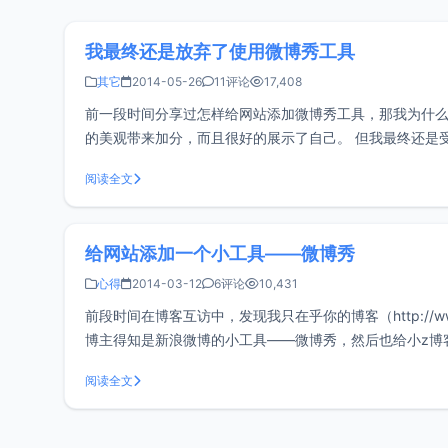
我最终还是放弃了使用微博秀工具
其它
2014-05-26
11评论
17,408
前一段时间分享过怎样给网站添加微博秀工具，那我为什
的美观带来加分，而且很好的展示了自己。 但我最终还是
存在缓存，自身是无法感觉到加载缓慢的，当我尝用室友
阅读全文
给网站添加一个小工具——微博秀
心得
2014-03-12
6评论
10,431
前段时间在博客互访中，发现我只在乎你的博客（http://ww
博主得知是新浪微博的小工具——微博秀，然后也给小z博
起来好了许多，如果喜欢的朋友可
阅读全文