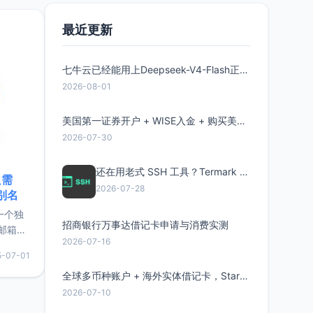
要特点轻
最近更新
七牛云已经能用上Deepseek-V4-Flash正式版了，点此领取300万Token
2026-08-01
美国第一证券开户 + WISE入金 + 购买美股全流程分享
2026-07-30
还在用老式 SSH 工具？Termark 新一代跨平台智能SSH客户端了解一下
只需
2026-07-28
限别名
的一个独
招商银行万事达借记卡申请与消费实测
邮箱等
2026-07-16
永久版
5-07-01
面比较有
实惠的
全球多币种账户 + 海外实体借记卡，Starryblu开户教程与注意事项
2026-07-10