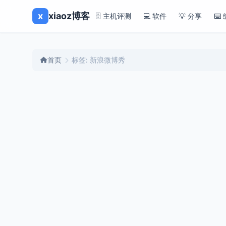
x
xiaoz博客
🗄️ 主机评测
💻 软件
💡 分享
⌨️
首页
标签: 新浪微博秀