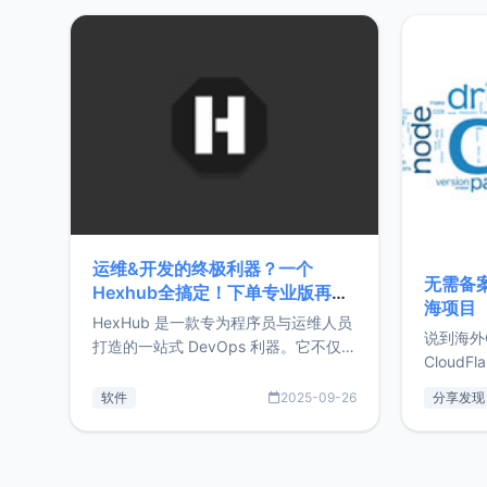
20%，但却过得很充实，2026年不求
首个产品
突破，但求保持。关于工作新增项目：
状。自我
2025年新增了一些非商业的开源项
前从事服
目，主要包括：Zu
转自由职
运维&开发的终极利器？一个
无需备案
Hexhub全搞定！下单专业版再赠
海项目
Zdir/OneNav授权
HexHub 是一款专为程序员与运维人员
说到海外
打造的一站式 DevOps 利器。它不仅支
CloudF
持连接 SSH 服务器，还集成了 Docker
套餐，且
与常见数据库管理功能。这意味着，在
软件
2025-09-26
分享发现
防护，已
开发过程中您无需在多个软件间频繁切
首选，那既
换，仅凭 HexHub 即可同时搞定运维与
了，为啥
数据库操作。Hexhub功能特点支持连
不得不提C