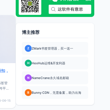
博主推荐
Z
ZMark书签管理器，买一送一
H
HexHub运维&开发利器
折扣，
N
NameCrane永久域名邮箱
书签管
跨平
B
Bunny CDN，无需备案，助力出海
难题，
，它还
6-06-15
用，让