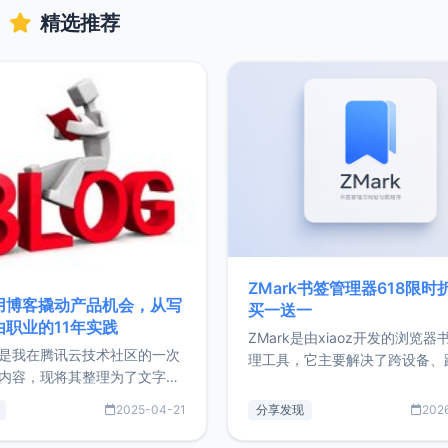
精选推荐
ZMark书签管理器618限时
用博客撬动产品机会，从写
买一送一
由职业的11年实践
ZMark是由xiaoz开发的浏览器
是我在腾讯云技术社区的一次
理工具，它主要解决了跨设备、
内容，现将其整理为了文字
台、跨浏览器的书签同步与访问
了写博客11年来的经历，以及
做到一处部署、随处访问。同时
2025-04-21
分享发现
202
过渡到做产品和走向自由职业
支持搭配浏览器扩展（插件）使
故事。文中还首次公开了我的
管理更高效。ZMark官网地址：