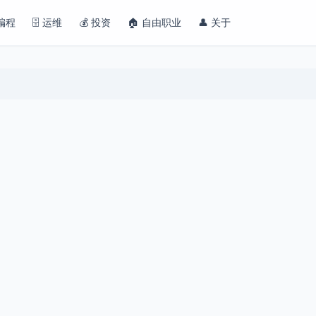
 编程
🗄️ 运维
💰 投资
🏠 自由职业
👤 关于