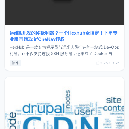
运维&开发的终极利器？一个Hexhub全搞定！下单专
业版再赠Zdir/OneNav授权
HexHub 是一款专为程序员与运维人员打造的一站式 DevOps
利器。它不仅支持连接 SSH 服务器，还集成了 Docker 与常
见数据库管理功能。这意味着，在开发过程中您无需在多个软
软件
2025-09-26
件间频繁切换，仅凭 HexHub 即可同时搞定运维与数据库操
作。Hexhub功能特点支持连接SSH支持跨平台：m