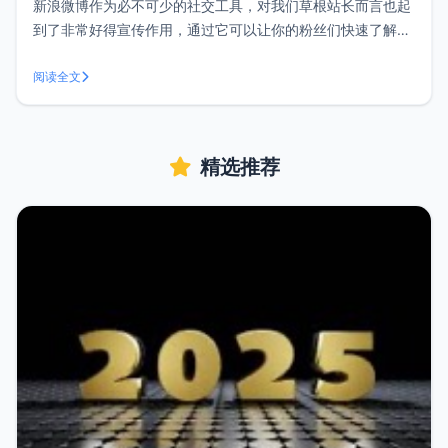
新浪微博作为必不可少的社交工具，对我们草根站长而言也起
到了非常好得宣传作用，通过它可以让你的粉丝们快速了解你
的网站动态，小z和大家分享一下添加新浪微博按钮的方法。
<br/ > 1、首先打开网址新浪微博开放平台：
阅读全文
http://open.weibo.com/widget/followbutt
精选推荐