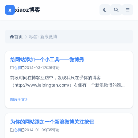
x
xiaoz博客
首页
标签: 新浪微博
给网站添加一个小工具——微博秀
心得
2014-03-12
6评论
前段时间在博客互访中，发现我只在乎你的博客
（http://www.laipingtan.com/）右侧有一个新浪微博的滚动
播放，感觉挺有意思的，询问博主得知是新浪微博的小工具
——微博秀，然后也给小z博客添加上啦！以前小z只是给网站
阅读全文
添加了一个关注按钮，感觉有些单调，这下看起来好了许多，
如果喜欢的朋友可
为你的网站添加一个新浪微博关注按钮
心得
2014-01-09
5评论