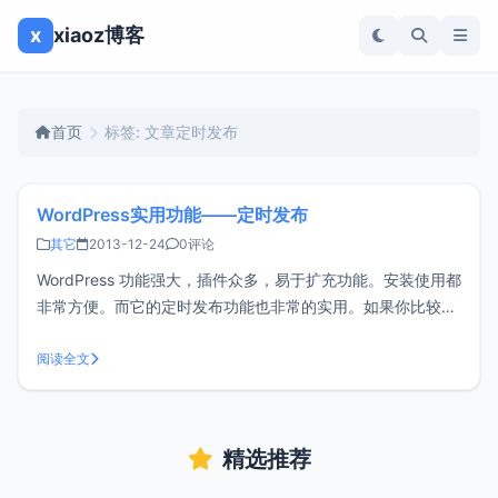
x
xiaoz博客
首页
标签: 文章定时发布
WordPress实用功能——定时发布
其它
2013-12-24
0评论
WordPress 功能强大，插件众多，易于扩充功能。安装使用都
非常方便。而它的定时发布功能也非常的实用。如果你比较繁
忙，只是偶尔写写文章的话，没关系wordpress完全可以帮你
搞定啦，所以即使是你在没网的情况下也可以更新自己的网站
阅读全文
内容，方便吧。对于SEO优化，网站的内容不宜每天更新过
多，然后有一
精选推荐