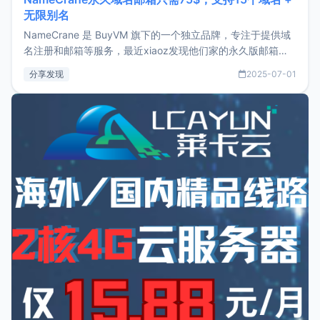
无限别名
NameCrane 是 BuyVM 旗下的一个独立品牌，专注于提供域
名注册和邮箱等服务，最近xiaoz发现他们家的永久版邮箱服
务只要75美元，价格方面比较有优势。如果你正需要一个靠谱
分享发现
2025-07-01
又实惠的域名邮箱，不妨尝试一下 NameCrane。注册
NameCraneNameCrane不支持直接注册，必须要购买