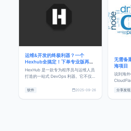
前从事服
目，主要包括：Zu
转自由职
运维&开发的终极利器？一个
无需备案
Hexhub全搞定！下单专业版再赠
海项目
Zdir/OneNav授权
HexHub 是一款专为程序员与运维人员
说到海外
打造的一站式 DevOps 利器。它不仅支
CloudF
持连接 SSH 服务器，还集成了 Docker
套餐，且
与常见数据库管理功能。这意味着，在
软件
2025-09-26
分享发现
防护，已
开发过程中您无需在多个软件间频繁切
首选，那既
换，仅凭 HexHub 即可同时搞定运维与
了，为啥
数据库操作。Hexhub功能特点支持连
不得不提C
接SSH支持跨平台：m
非常不爽