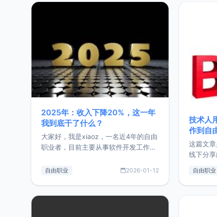
2025年：收入下降20%，这一年
技术人
我到底干了什么？
作到自
大家好，我是xiaoz，一名近4年的自由
这篇文章
职业者，目前主要从事软件开发工作。
线下分享
这篇文章将对我的2025年做一个简单
版，分享
的总结，内容主要包括：工作、学习、
自由职业
2026-01-12
自由职业
通过博客
以及投资。这一年虽然整体收入下降
的一个小
20%，但却过得很充实，2026年不求
首个产品
突破，但求保持。关于工作新增项目：
状。自我
2025年新增了一些非商业的开源项