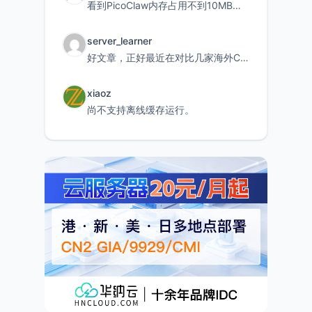
看到PicoClaw内存占用不到10MB这个数据真的很惊喜，确实很适合我这种想用旧设备折腾AI的小白
server_learner
好文章，正好最近在对比几家海外CDN。文中提到CF免费版不支持自定义回源端口和HOST这个痛点太真实
xiaoz
尚不支持离线缓存运行。