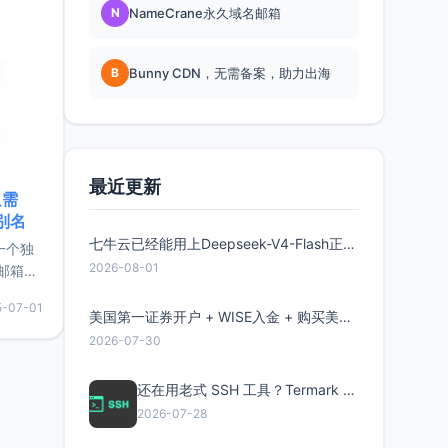
N
NameCrane永久域名邮箱
B
Bunny CDN，无需备案，助力出海
最近更新
只需
限别名
七牛云已经能用上Deepseek-V4-Flash正式版了，点此领取300万Token
的一个独
2026-08-01
邮箱等
永久版
5-07-01
面比较有
美国第一证券开户 + WISE入金 + 购买美股全流程分享
实惠的
2026-07-30
还在用老式 SSH 工具？Termark 新一代跨平台智能SSH客户端了解一下
持直接注
2026-07-28