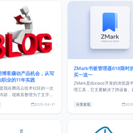
ZMark书签管理器618限时
用博客撬动产品机会，从写
买一送一
由职业的11年实践
ZMark是由xiaoz开发的浏览器
是我在腾讯云技术社区的一次
理工具，它主要解决了跨设备、
内容，现将其整理为了文字
台、跨浏览器的书签同步与访问
了写博客11年来的经历，以及
做到一处部署、随处访问。同时
2025-04-21
分享发现
202
过渡到做产品和走向自由职业
支持搭配浏览器扩展（插件）使
故事。文中还首次公开了我的
管理更高效。ZMark官网地址：
ImgURL的真实数据和产品现
https://www.zmark.app/主
介绍大家好，我是xiaoz，以
量级： 使用Bun + Hono.js