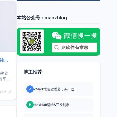
本站公众号：xiaozblog
折扣，
博主推荐
书签管
跨平
难题，
Z
ZMark书签管理器，买一送一
，它还
6-06-15
用，让
H
HexHub运维&开发利器
要特点轻