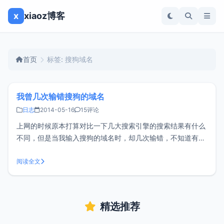
x
xiaoz博客
首页
标签: 搜狗域名
我曾几次输错搜狗的域名
日志
2014-05-16
15评论
上网的时候原本打算对比一下几大搜索引擎的搜索结果有什么
不同，但是当我输入搜狗的域名时，却几次输错，不知道有没
有和我类似情况的朋友。当我打开浏览器输入sougou.com
时，却跳转到了一个宠物网站，下意识到难道是我拼错了？可
阅读全文
是用拼音输入法输入sougou出现的的确是汉字“搜狗”，这下就
纳闷了。排除了拼
精选推荐