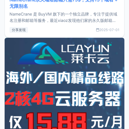
无限别名
NameCrane 是 BuyVM 旗下的一个独立品牌，专注于提供域
名注册和邮箱等服务，最近xiaoz发现他们家的永久版邮箱服
务只要75美元，价格方面比较有优势。如果你正需要一个靠谱
分享发现
2025-07-01
又实惠的域名邮箱，不妨尝试一下 NameCrane。注册
NameCraneNameCrane不支持直接注册，必须要购买