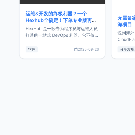
运维&开发的终极利器？一个
无需备案
Hexhub全搞定！下单专业版再赠
海项目
Zdir/OneNav授权
HexHub 是一款专为程序员与运维人员
说到海外
打造的一站式 DevOps 利器。它不仅支
CloudF
持连接 SSH 服务器，还集成了 Docker
套餐，且
与常见数据库管理功能。这意味着，在
软件
2025-09-26
分享发现
防护，已
开发过程中您无需在多个软件间频繁切
首选，那既
换，仅凭 HexHub 即可同时搞定运维与
了，为啥
数据库操作。Hexhub功能特点支持连
不得不提C
接SSH支持跨平台：m
非常不爽