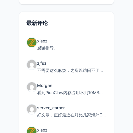
最新评论
xiaoz
感谢指导。
zjfsz
不需要这么麻烦，之所以访问不了，是由于非对称路由的问题，在爱快主路由添加一条静态路由192.168.
Morgan
看到PicoClaw内存占用不到10MB这个数据真的很惊喜，确实很适合我这种想用旧设备折腾AI的小白
server_learner
好文章，正好最近在对比几家海外CDN。文中提到CF免费版不支持自定义回源端口和HOST这个痛点太真实
xiaoz