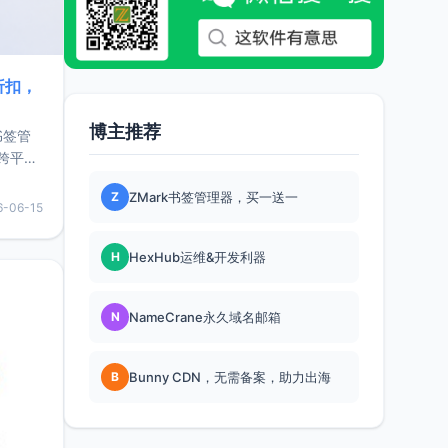
折扣，
博主推荐
书签管
跨平
难题，
Z
ZMark书签管理器，买一送一
，它还
6-06-15
用，让
H
HexHub运维&开发利器
要特点轻
N
NameCrane永久域名邮箱
B
Bunny CDN，无需备案，助力出海