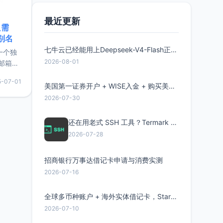
最近更新
只需
限别名
七牛云已经能用上Deepseek-V4-Flash正式版了，点此领取300万Token
的一个独
2026-08-01
邮箱等
永久版
5-07-01
面比较有
美国第一证券开户 + WISE入金 + 购买美股全流程分享
实惠的
2026-07-30
还在用老式 SSH 工具？Termark 新一代跨平台智能SSH客户端了解一下
持直接注
2026-07-28
招商银行万事达借记卡申请与消费实测
2026-07-16
全球多币种账户 + 海外实体借记卡，Starryblu开户教程与注意事项
2026-07-10