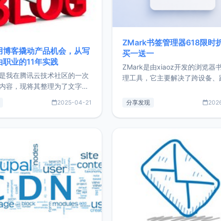
ZMark书签管理器618限时
用博客撬动产品机会，从写
买一送一
由职业的11年实践
ZMark是由xiaoz开发的浏览器
是我在腾讯云技术社区的一次
理工具，它主要解决了跨设备、
内容，现将其整理为了文字
台、跨浏览器的书签同步与访问
了写博客11年来的经历，以及
做到一处部署、随处访问。同时
2025-04-21
分享发现
202
过渡到做产品和走向自由职业
支持搭配浏览器扩展（插件）使
故事。文中还首次公开了我的
管理更高效。ZMark官网地址：
ImgURL的真实数据和产品现
https://www.zmark.app/主
介绍大家好，我是xiaoz，以
量级： 使用Bun + Hono.js
务器运维相关工作，现在已经
业3年，目前