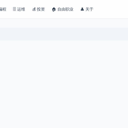
 编程
🗄️ 运维
💰 投资
🏠 自由职业
👤 关于