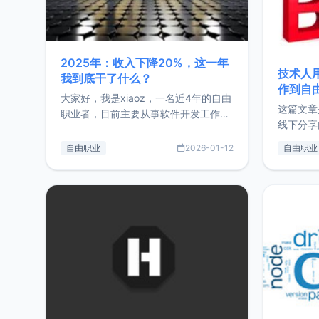
2025年：收入下降20%，这一年
技术人
我到底干了什么？
作到自
大家好，我是xiaoz，一名近4年的自由
这篇文章
职业者，目前主要从事软件开发工作。
线下分享
这篇文章将对我的2025年做一个简单
版，分享
的总结，内容主要包括：工作、学习、
自由职业
2026-01-12
自由职业
通过博客
以及投资。这一年虽然整体收入下降
的一个小
20%，但却过得很充实，2026年不求
首个产品
突破，但求保持。关于工作新增项目：
状。自我
2025年新增了一些非商业的开源项
前从事服
目，主要包括：Zu
转自由职