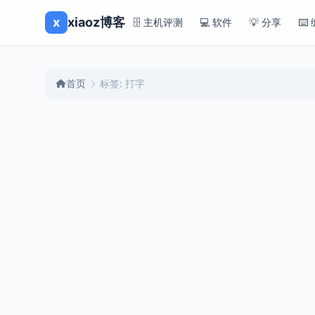
x
xiaoz博客
🗄️ 主机评测
💻 软件
💡 分享
⌨️
首页
标签: 打字