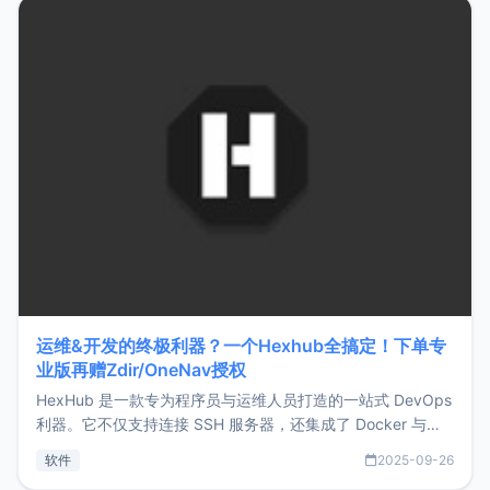
Hono.js
运维&开发的终极利器？一个Hexhub全搞定！下单专
业版再赠Zdir/OneNav授权
HexHub 是一款专为程序员与运维人员打造的一站式 DevOps
利器。它不仅支持连接 SSH 服务器，还集成了 Docker 与常
见数据库管理功能。这意味着，在开发过程中您无需在多个软
软件
2025-09-26
件间频繁切换，仅凭 HexHub 即可同时搞定运维与数据库操