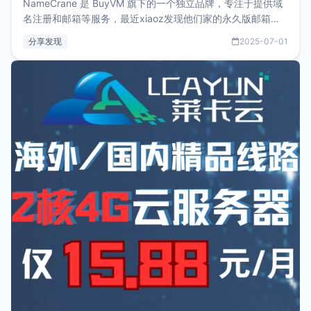
NameCrane 是 BuyVM 旗下的一个独立品牌，专注于提供域
名注册和邮箱等服务，最近xiaoz发现他们家的永久版邮箱服
务只要75美元，价格方面比较有优势。如果你正需要一个靠谱
分享发现
2025-07-01
又实惠的域名邮箱，不妨尝试一下 NameCrane。注册
NameCraneNameCrane不支持直接注册，必须要购买