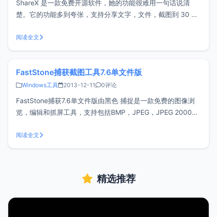
ShareX 是一款免费开源软件，她的功能很难用一句话说清
楚。它的功能多到夸张，支持分享文字，文件，截图到 30 多
种网络服务，包括 imgur, Flickr, Pastebin, gist.Github,
Dropbox, Google Drive, Mega, FTP 等等等等，以及自定义
阅读全文
上传
FastStone捕获截图工具7.6单文件版
Windows工具
2013-12-11
0评论
FastStone捕获7.6单文件版由黑色 捕捉是一款免费的图像浏
览，编辑和抓屏工具，支持包括BMP，JPEG，JPEG 2000，
GIF，PNG，PCX，TIFF，WMF，ICO特色点评：FastStone
支持多种截图方式，截图后可自由编辑，添加水印等，非常方
阅读全文
便使用，推荐给大家。小z博客的大部分截
精选推荐