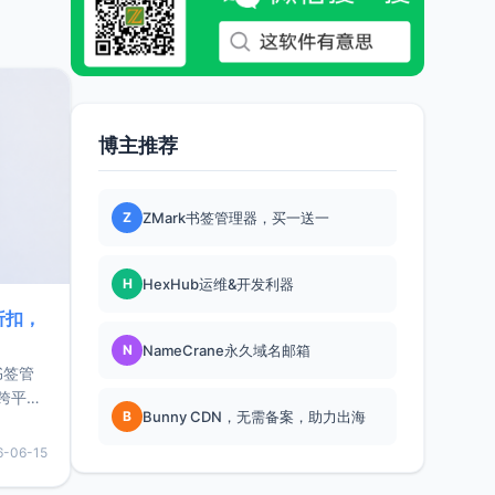
博主推荐
Z
ZMark书签管理器，买一送一
H
HexHub运维&开发利器
折扣，
N
NameCrane永久域名邮箱
书签管
跨平
B
Bunny CDN，无需备案，助力出海
难题，
，它还
6-06-15
用，让