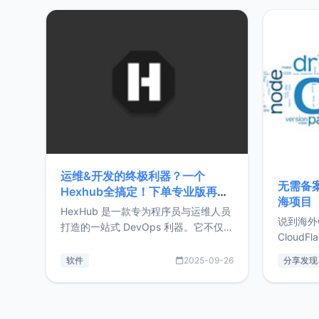
20%，但却过得很充实，2026年不求
首个产品
突破，但求保持。关于工作新增项目：
状。自我
2025年新增了一些非商业的开源项
前从事服
目，主要包括：Zu
转自由职
运维&开发的终极利器？一个
无需备案
Hexhub全搞定！下单专业版再赠
海项目
Zdir/OneNav授权
HexHub 是一款专为程序员与运维人员
说到海外
打造的一站式 DevOps 利器。它不仅支
CloudF
持连接 SSH 服务器，还集成了 Docker
套餐，且
与常见数据库管理功能。这意味着，在
软件
2025-09-26
分享发现
防护，已
开发过程中您无需在多个软件间频繁切
首选，那既
换，仅凭 HexHub 即可同时搞定运维与
了，为啥
数据库操作。Hexhub功能特点支持连
不得不提C