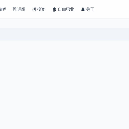
 编程
🗄️ 运维
💰 投资
🏠 自由职业
👤 关于