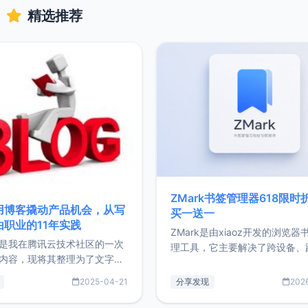
精选推荐
ZMark书签管理器618限时
用博客撬动产品机会，从写
买一送一
由职业的11年实践
ZMark是由xiaoz开发的浏览器
是我在腾讯云技术社区的一次
理工具，它主要解决了跨设备、
内容，现将其整理为了文字
台、跨浏览器的书签同步与访问
了写博客11年来的经历，以及
做到一处部署、随处访问。同时
2025-04-21
分享发现
202
过渡到做产品和走向自由职业
支持搭配浏览器扩展（插件）使
故事。文中还首次公开了我的
管理更高效。ZMark官网地址：