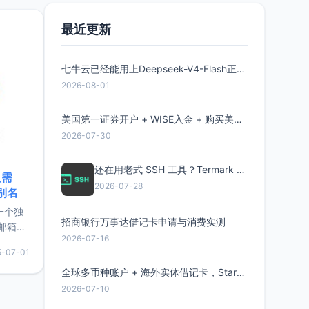
要特点轻
最近更新
七牛云已经能用上Deepseek-V4-Flash正式版了，点此领取300万Token
2026-08-01
美国第一证券开户 + WISE入金 + 购买美股全流程分享
2026-07-30
还在用老式 SSH 工具？Termark 新一代跨平台智能SSH客户端了解一下
只需
2026-07-28
限别名
的一个独
招商银行万事达借记卡申请与消费实测
邮箱等
2026-07-16
永久版
5-07-01
面比较有
实惠的
全球多币种账户 + 海外实体借记卡，Starryblu开户教程与注意事项
2026-07-10