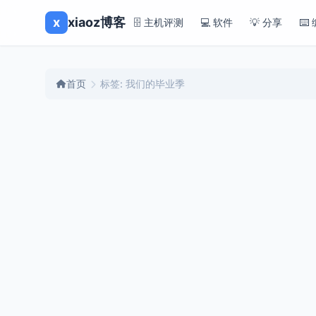
x
xiaoz博客
🗄️ 主机评测
💻 软件
💡 分享
⌨️
首页
标签: 我们的毕业季