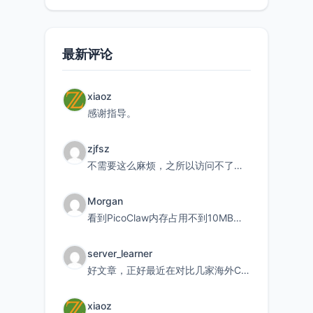
持直接注
最新评论
xiaoz
感谢指导。
zjfsz
不需要这么麻烦，之所以访问不了，是由于非对称路由的问题，在爱快主路由添加一条静态路由192.168.
Morgan
看到PicoClaw内存占用不到10MB这个数据真的很惊喜，确实很适合我这种想用旧设备折腾AI的小白
server_learner
好文章，正好最近在对比几家海外CDN。文中提到CF免费版不支持自定义回源端口和HOST这个痛点太真实
xiaoz