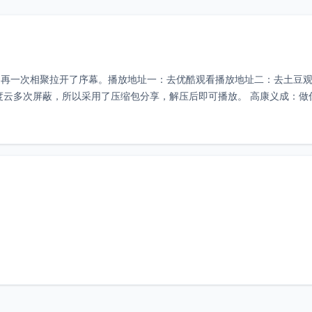
为再一次相聚拉开了序幕。播放地址一：去优酷观看播放地址二：去土豆
度云多次屏蔽，所以采用了压缩包分享，解压后即可播放。 高康义成：做
也可