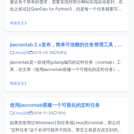
最近有个简单的需求，需要实现对部分网站实现自动签到，在
此之前试过QianDao for Python3，但是每一个任务都要写
HAR，感觉很繁琐，再加上xiaoz比较懒，于是就在寻找更简
单的方案，最后发现了cron-job.org自动签到需要满足的要求
阅读全文
支持定时发起 HTTP 请求需要支持自定义请求 h
jiacrontab 2.x发布，简单可信赖的任务管理工具，支持秒级定时任务
Linux运维
2019-08-20
0评论
jiacrontab是一款使用golang编写的定时任务（crontab）工
具，在文章《使用jiacrontab搭建一个可视化的定时任务》介
绍过jiacrontab 1.4x版本，经过作者不断努力，2.x版本已开发
完毕，功能更强大，界面更美观。如果你还在寻找可视化定时
阅读全文
任务工具，jiacrontab
使用jiacrontab搭建一个可视化的定时任务
Linux运维
2018-11-20
7评论
如果您使用过Windows计划任务或Linux的crontab，那么对
“定时任务”这个名词可能并不陌生。简言之就是在设定好的时