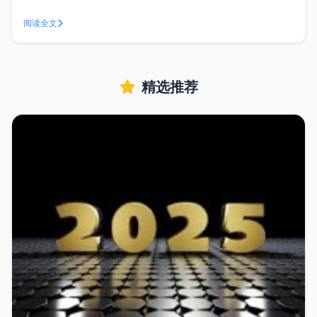
间去执行一个任务或者根据条件循环的执行一个或多个任务。
Linux下的crontab需要通过命令行操作，有了jiacrontab就可
阅读全文
以通过WEB界面来创建计划任务，比直接使用c
精选推荐