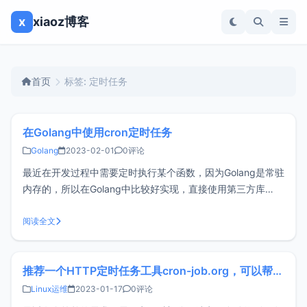
x
xiaoz博客
首页
标签: 定时任务
在Golang中使用cron定时任务
Golang
2023-02-01
0评论
最近在开发过程中需要定时执行某个函数，因为Golang是常驻
内存的，所以在Golang中比较好实现，直接使用第三方库
github.com/robfig/cron即可，记录下该库的使用。安装
github.com/robfig/cron最新版本为3.x，使用下面的命令安
阅读全文
装这个库：go get githu
推荐一个HTTP定时任务工具cron-job.org，可以帮你自动签到
Linux运维
2023-01-17
0评论