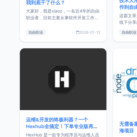
技术人
我到底干了什么？
作到自
大家好，我是xiaoz，一名近4年的自由
这篇文章
职业者，目前主要从事软件开发工作。
线下分享
这篇文章将对我的2025年做一个简单
版，分享
的总结，内容主要包括：工作、学习、
自由职业
2026-01-12
自由职业
通过博客
以及投资。这一年虽然整体收入下降
的一个小
20%，但却过得很充实，2026年不求
首个产品
突破，但求保持。关于工作新增项目：
状。自我
2025年新增了一些非商业的开源项
前从事服
目，主要包括：Zu
转自由职
运维&开发的终极利器？一个
无需备案
Hexhub全搞定！下单专业版再赠
海项目
Zdir/OneNav授权
HexHub 是一款专为程序员与运维人员