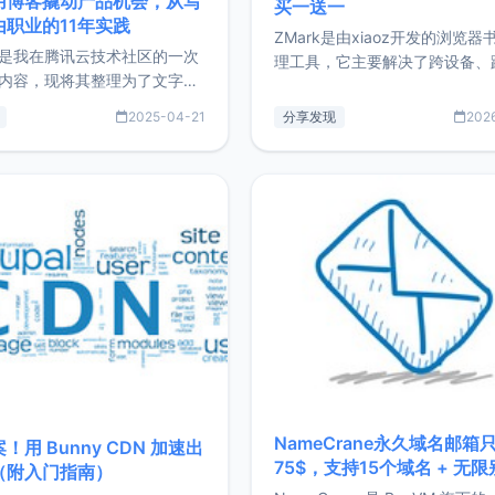
用博客撬动产品机会，从写
买一送一
由职业的11年实践
ZMark是由xiaoz开发的浏览器
是我在腾讯云技术社区的一次
理工具，它主要解决了跨设备、
内容，现将其整理为了文字
台、跨浏览器的书签同步与访问
了写博客11年来的经历，以及
做到一处部署、随处访问。同时
2025-04-21
分享发现
202
过渡到做产品和走向自由职业
支持搭配浏览器扩展（插件）使
故事。文中还首次公开了我的
管理更高效。ZMark官网地址：
ImgURL的真实数据和产品现
https://www.zmark.app/主
介绍大家好，我是xiaoz，以
量级： 使用Bun + Hono.js
务器运维相关工作，现在已经
业3年，目前
NameCrane永久域名邮箱
！用 Bunny CDN 加速出
75$，支持15个域名 + 无
（附入门指南）