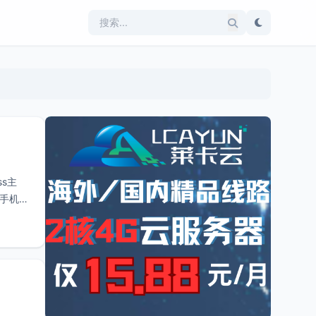
s主
和手机多