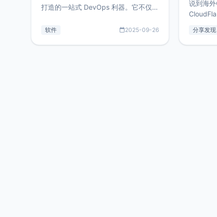
说到海外
打造的一站式 DevOps 利器。它不仅支
CloudF
持连接 SSH 服务器，还集成了 Docker
套餐，且
与常见数据库管理功能。这意味着，在
软件
2025-09-26
分享发现
防护，已
开发过程中您无需在多个软件间频繁切
首选，那既
换，仅凭 HexHub 即可同时搞定运维与
了，为啥
数据库操作。Hexhub功能特点支持连
不得不提C
接SSH支持跨平台：m
非常不爽