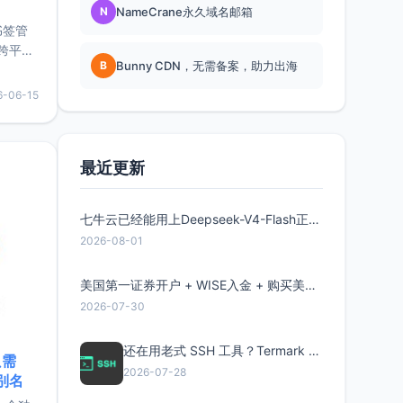
N
NameCrane永久域名邮箱
书签管
跨平
B
Bunny CDN，无需备案，助力出海
难题，
，它还
6-06-15
用，让
要特点轻
最近更新
七牛云已经能用上Deepseek-V4-Flash正式版了，点此领取300万Token
2026-08-01
美国第一证券开户 + WISE入金 + 购买美股全流程分享
2026-07-30
还在用老式 SSH 工具？Termark 新一代跨平台智能SSH客户端了解一下
只需
2026-07-28
限别名