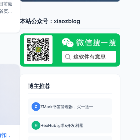
。目前最
、首页分
本站公众号：xiaozblog
博主推荐
Z
ZMark书签管理器，买一送一
H
HexHub运维&开发利器
折扣，