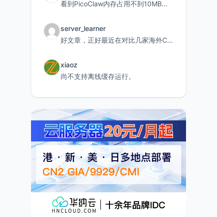
看到PicoClaw内存占用不到10MB这个数据真的很惊喜，确实很适合我这种想用旧设备折腾AI的小白
server_learner
好文章，正好最近在对比几家海外CDN。文中提到CF免费版不支持自定义回源端口和HOST这个痛点太真实
xiaoz
尚不支持离线缓存运行。