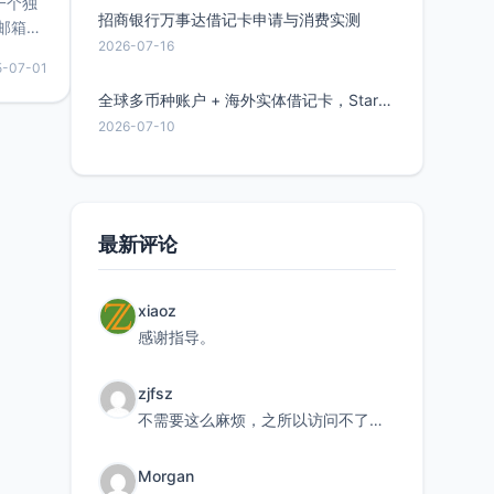
的一个独
招商银行万事达借记卡申请与消费实测
邮箱等
2026-07-16
永久版
5-07-01
面比较有
实惠的
全球多币种账户 + 海外实体借记卡，Starryblu开户教程与注意事项
2026-07-10
持直接注
最新评论
xiaoz
感谢指导。
zjfsz
不需要这么麻烦，之所以访问不了，是由于非对称路由的问题，在爱快主路由添加一条静态路由192.168.
Morgan