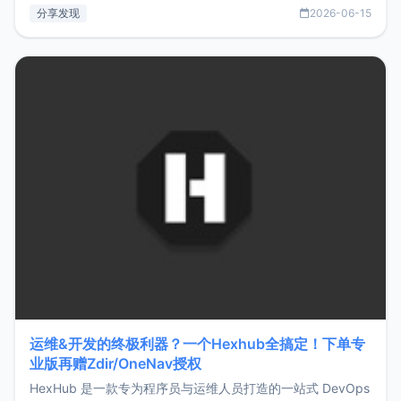
部署、随处访问。同时，它还支持搭配浏览器扩展（插件）使
分享发现
2026-06-15
用，让管理更高效。ZMark官网地址：
https://www.zmark.app/主要特点轻量级： 使用Bun +
Hono.js
运维&开发的终极利器？一个Hexhub全搞定！下单专
业版再赠Zdir/OneNav授权
HexHub 是一款专为程序员与运维人员打造的一站式 DevOps