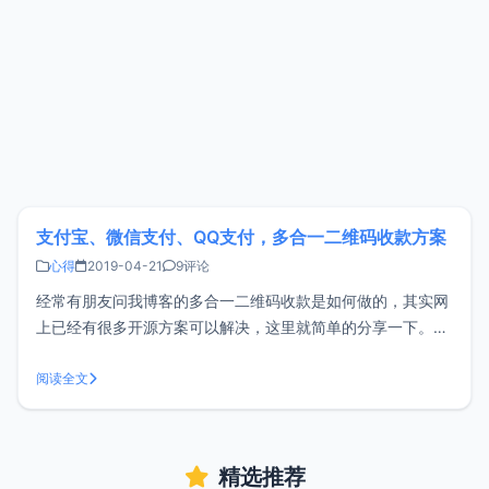
支付宝、微信支付、QQ支付，多合一二维码收款方案
心得
2019-04-21
9评论
经常有朋友问我博客的多合一二维码收款是如何做的，其实网
上已经有很多开源方案可以解决，这里就简单的分享一下。收
款啦收款啦是一款开源的收款码合并工具，可以将支付宝、微
信支付、QQ支付合并为一个二维码，收款直接到账，无手续
阅读全文
费。访问收款啦官网：https://qr.52ecy.cn/ 上传自己的二维
码合并即
精选推荐