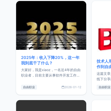
2025年：收入下降20%，这一年
技术人
我到底干了什么？
作到自
大家好，我是xiaoz，一名近4年的自由
这篇文章
职业者，目前主要从事软件开发工作。
线下分享
这篇文章将对我的2025年做一个简单
版，分享
的总结，内容主要包括：工作、学习、
自由职业
2026-01-12
自由职业
通过博客
以及投资。这一年虽然整体收入下降
的一个小
20%，但却过得很充实，2026年不求
首个产品
突破，但求保持。关于工作新增项目：
状。自我
2025年新增了一些非商业的开源项