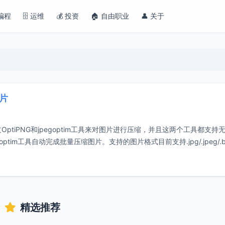
 编程
🗄️ 运维
💰 投资
🏠 自由职业
👤 关于
图片
OptiPNG和jpegoptim工具来对图片进行压缩，并且这两个工具都支持
egoptim工具自动完成批量压缩图片。支持的图片格式目前支持.jpg/.jpeg/.
精选推荐