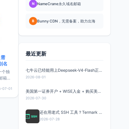
N
NameCrane永久域名邮箱
B
Bunny CDN，无需备案，助力出海
最近更新
只需
限别名
七牛云已经能用上Deepseek-V4-Flash正式版了，点此领取300万Token
的一个独
2026-08-01
邮箱等
永久版
5-07-01
面比较有
美国第一证券开户 + WISE入金 + 购买美股全流程分享
实惠的
2026-07-30
还在用老式 SSH 工具？Termark 新一代跨平台智能SSH客户端了解一下
持直接注
2026-07-28