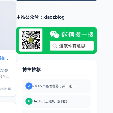
本站公众号：xiaozblog
折扣，
博主推荐
书签管
跨平
难题，
Z
ZMark书签管理器，买一送一
，它还
6-06-15
用，让
H
HexHub运维&开发利器
要特点轻