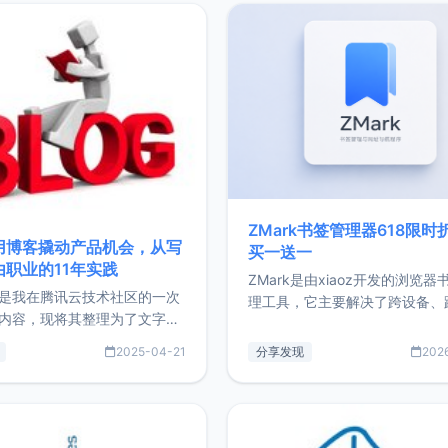
ZMark书签管理器618限时
用博客撬动产品机会，从写
买一送一
由职业的11年实践
ZMark是由xiaoz开发的浏览器
是我在腾讯云技术社区的一次
理工具，它主要解决了跨设备、
内容，现将其整理为了文字
台、跨浏览器的书签同步与访问
了写博客11年来的经历，以及
做到一处部署、随处访问。同时
2025-04-21
分享发现
202
过渡到做产品和走向自由职业
支持搭配浏览器扩展（插件）使
故事。文中还首次公开了我的
管理更高效。ZMark官网地址：
ImgURL的真实数据和产品现
https://www.zmark.app/主
介绍大家好，我是xiaoz，以
量级： 使用Bun + Hono.js