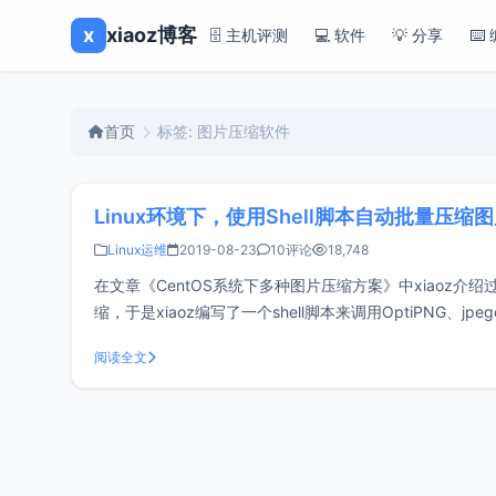
x
xiaoz博客
🗄️ 主机评测
💻 软件
💡 分享
⌨️
首页
标签: 图片压缩软件
Linux环境下，使用Shell脚本自动批量压缩
Linux运维
2019-08-23
10评论
18,748
在文章《CentOS系统下多种图片压缩方案》中xiaoz介绍过
缩，于是xiaoz编写了一个shell脚本来调用OptiPNG、jp
阅读全文