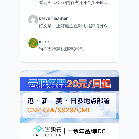
看到PicoClaw内存占用不到10MB这个数据真的很惊喜，确实很适合我这种想用旧设备折腾AI的小白
server_learner
好文章，正好最近在对比几家海外CDN。文中提到CF免费版不支持自定义回源端口和HOST这个痛点太真实
xiaoz
尚不支持离线缓存运行。