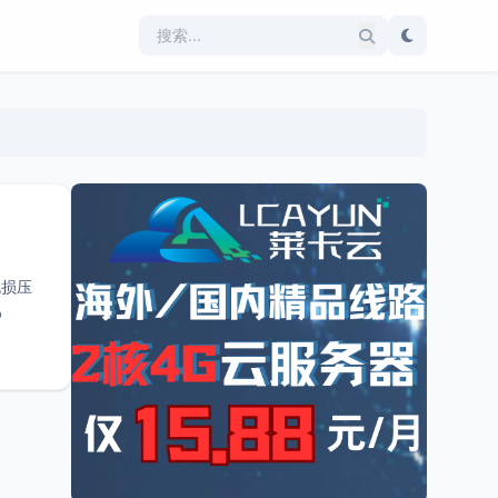
无损压
b