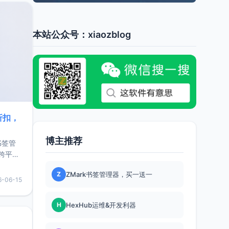
本站公众号：xiaozblog
折扣，
博主推荐
书签管
跨平
难题，
Z
ZMark书签管理器，买一送一
，它还
6-06-15
用，让
H
HexHub运维&开发利器
要特点轻