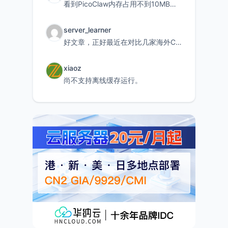
看到PicoClaw内存占用不到10MB这个数据真的很惊喜，确实很适合我这种想用旧设备折腾AI的小白
server_learner
好文章，正好最近在对比几家海外CDN。文中提到CF免费版不支持自定义回源端口和HOST这个痛点太真实
xiaoz
尚不支持离线缓存运行。