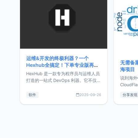
前从事服
目，主要包括：Zu
转自由职
运维&开发的终极利器？一个
无需备案
Hexhub全搞定！下单专业版再赠
海项目
Zdir/OneNav授权
HexHub 是一款专为程序员与运维人员
说到海外
打造的一站式 DevOps 利器。它不仅支
CloudF
持连接 SSH 服务器，还集成了 Docker
套餐，且
与常见数据库管理功能。这意味着，在
软件
2025-09-26
分享发现
防护，已
开发过程中您无需在多个软件间频繁切
首选，那既
换，仅凭 HexHub 即可同时搞定运维与
了，为啥
数据库操作。Hexhub功能特点支持连
不得不提C
接SSH支持跨平台：m
非常不爽