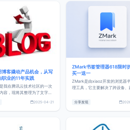
ZMark书签管理器618限时
用博客撬动产品机会，从写
买一送一
由职业的11年实践
ZMark是由xiaoz开发的浏览器
是我在腾讯云技术社区的一次
理工具，它主要解决了跨设备、
内容，现将其整理为了文字
台、跨浏览器的书签同步与访问
了写博客11年来的经历，以及
做到一处部署、随处访问。同时
2025-04-21
分享发现
202
过渡到做产品和走向自由职业
支持搭配浏览器扩展（插件）使
故事。文中还首次公开了我的
管理更高效。ZMark官网地址：
ImgURL的真实数据和产品现
https://www.zmark.app/主
介绍大家好，我是xiaoz，以
量级： 使用Bun + Hono.js