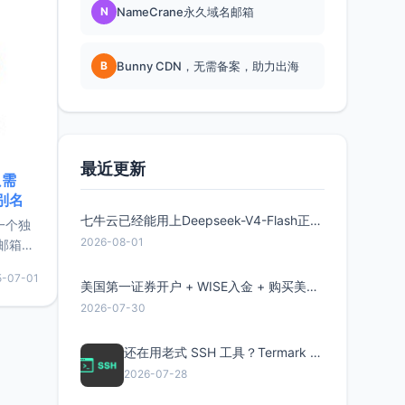
N
NameCrane永久域名邮箱
B
Bunny CDN，无需备案，助力出海
最近更新
只需
限别名
七牛云已经能用上Deepseek-V4-Flash正式版了，点此领取300万Token
的一个独
2026-08-01
邮箱等
永久版
5-07-01
面比较有
美国第一证券开户 + WISE入金 + 购买美股全流程分享
实惠的
2026-07-30
还在用老式 SSH 工具？Termark 新一代跨平台智能SSH客户端了解一下
持直接注
2026-07-28