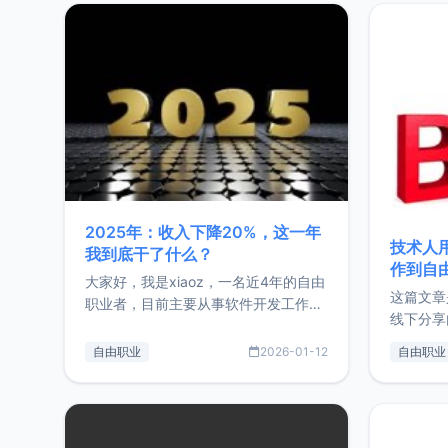
2025年：收入下降20%，这一年
技术人
我到底干了什么？
作到自
大家好，我是xiaoz，一名近4年的自由
这篇文章
职业者，目前主要从事软件开发工作。
线下分享
这篇文章将对我的2025年做一个简单
版，分享
的总结，内容主要包括：工作、学习、
自由职业
2026-01-12
自由职业
通过博客
以及投资。这一年虽然整体收入下降
的一个小
20%，但却过得很充实，2026年不求
首个产品
突破，但求保持。关于工作新增项目：
状。自我
2025年新增了一些非商业的开源项