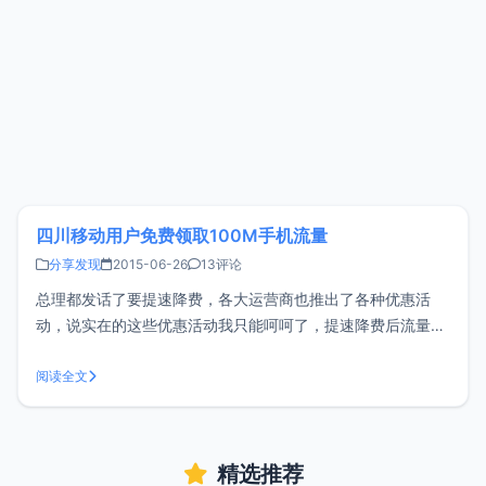
四川移动用户免费领取100M手机流量
分享发现
2015-06-26
13评论
总理都发话了要提速降费，各大运营商也推出了各种优惠活
动，说实在的这些优惠活动我只能呵呵了，提速降费后流量还
TM那么贵。不过小z和大家分享一下四川移动免费领取100M
流量的方法，蚊子小也是肉嘛，总比没有的好。一、关注 微信
阅读全文
搜索昵称“四川移动新生活” 微信搜索微信号scyd-newlife
精选推荐