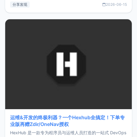
部署、随处访问。同时，它还支持搭配浏览器扩展（插件）使
分享发现
2026-06-15
用，让管理更高效。ZMark官网地址：
https://www.zmark.app/主要特点轻量级： 使用Bun +
Hono.js
运维&开发的终极利器？一个Hexhub全搞定！下单专
业版再赠Zdir/OneNav授权
HexHub 是一款专为程序员与运维人员打造的一站式 DevOps