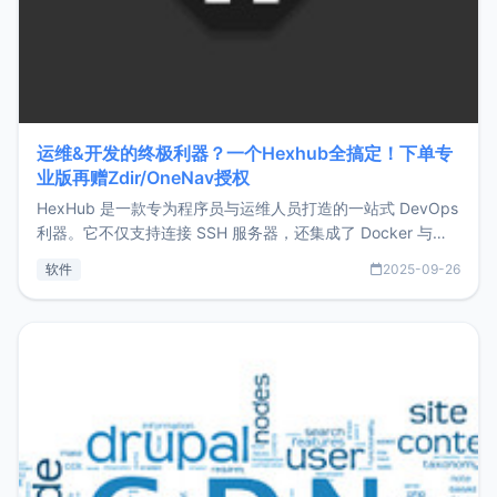
运维&开发的终极利器？一个Hexhub全搞定！下单专
业版再赠Zdir/OneNav授权
HexHub 是一款专为程序员与运维人员打造的一站式 DevOps
利器。它不仅支持连接 SSH 服务器，还集成了 Docker 与常
见数据库管理功能。这意味着，在开发过程中您无需在多个软
软件
2025-09-26
件间频繁切换，仅凭 HexHub 即可同时搞定运维与数据库操
作。Hexhub功能特点支持连接SSH支持跨平台：m