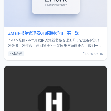
ZMark书签管理器618限时折扣，买一送一
ZMark是由xiaoz开发的浏览器书签管理工具，它主要解决了
跨设备、跨平台、跨浏览器的书签同步与访问难题，做到一处
部署、随处访问。同时，它还支持搭配浏览器扩展（插件）使
分享发现
2026-06-15
用，让管理更高效。ZMark官网地址：
https://www.zmark.app/主要特点轻量级： 使用Bun +
Hono.js