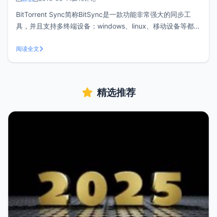
BitTorrent Sync简称BitSync是一款功能非常强大的同步工
具，并且支持多终端设备：windows、linux、移动设备等都没
有问题，再加上国内网盘纷纷关闭，如果您想自建搭建同步工
具使用BitSync是一个非常不错的方案。一、软件下载这里以
阅读全文
CentOS X64位系统为例，BitTorr
精选推荐