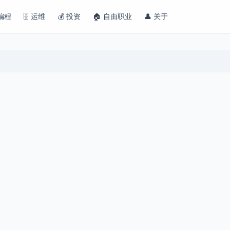
 编程
🗄️ 运维
💰 投资
🏠 自由职业
👤 关于