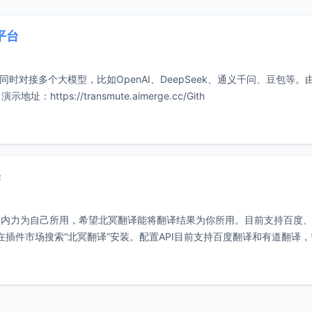
平台
同时对接多个大模型，比如OpenAI、DeepSeek、通义千问、豆包等。由x
址：https://transmute.aimerge.cc/Gith
译
人内力为自己所用，希望北冥翻译能将翻译结果为你所用。目前支持百度
接在插件市场搜索“北冥翻译”安装。配置API目前支持百度翻译和有道翻译