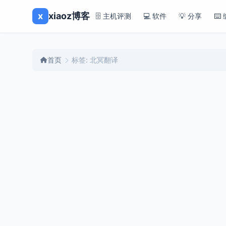
x
xiaoz博客
🗄️ 主机评测
💻 软件
💡 分享
⌨️
首页
标签: 北冥翻译