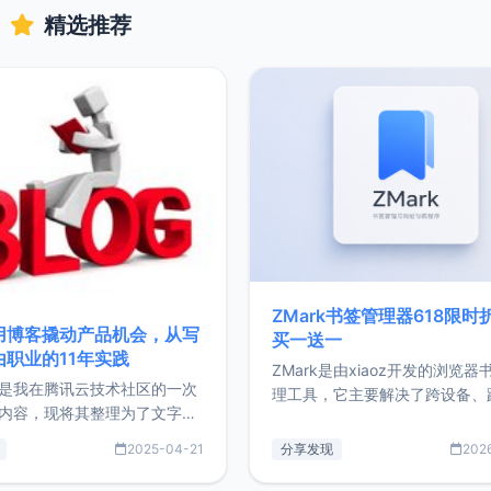
精选推荐
ZMark书签管理器618限时
用博客撬动产品机会，从写
买一送一
由职业的11年实践
ZMark是由xiaoz开发的浏览器
是我在腾讯云技术社区的一次
理工具，它主要解决了跨设备、
内容，现将其整理为了文字
台、跨浏览器的书签同步与访问
了写博客11年来的经历，以及
做到一处部署、随处访问。同时
2025-04-21
分享发现
202
过渡到做产品和走向自由职业
支持搭配浏览器扩展（插件）使
故事。文中还首次公开了我的
管理更高效。ZMark官网地址：