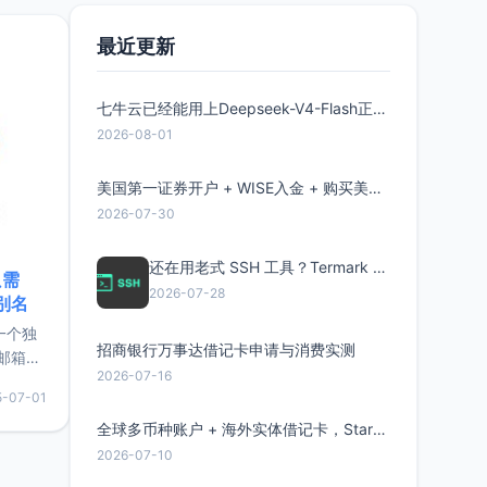
要特点轻
最近更新
七牛云已经能用上Deepseek-V4-Flash正式版了，点此领取300万Token
2026-08-01
美国第一证券开户 + WISE入金 + 购买美股全流程分享
2026-07-30
还在用老式 SSH 工具？Termark 新一代跨平台智能SSH客户端了解一下
只需
2026-07-28
限别名
的一个独
招商银行万事达借记卡申请与消费实测
邮箱等
2026-07-16
永久版
5-07-01
面比较有
实惠的
全球多币种账户 + 海外实体借记卡，Starryblu开户教程与注意事项
2026-07-10