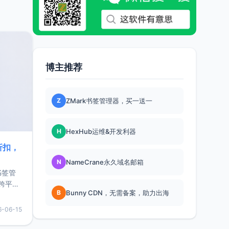
博主推荐
Z
ZMark书签管理器，买一送一
H
HexHub运维&开发利器
折扣，
N
NameCrane永久域名邮箱
书签管
跨平
B
Bunny CDN，无需备案，助力出海
难题，
，它还
6-06-15
用，让