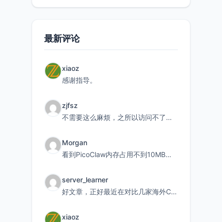
持直接注
最新评论
xiaoz
感谢指导。
zjfsz
不需要这么麻烦，之所以访问不了，是由于非对称路由的问题，在爱快主路由添加一条静态路由192.168.
Morgan
看到PicoClaw内存占用不到10MB这个数据真的很惊喜，确实很适合我这种想用旧设备折腾AI的小白
server_learner
好文章，正好最近在对比几家海外CDN。文中提到CF免费版不支持自定义回源端口和HOST这个痛点太真实
xiaoz