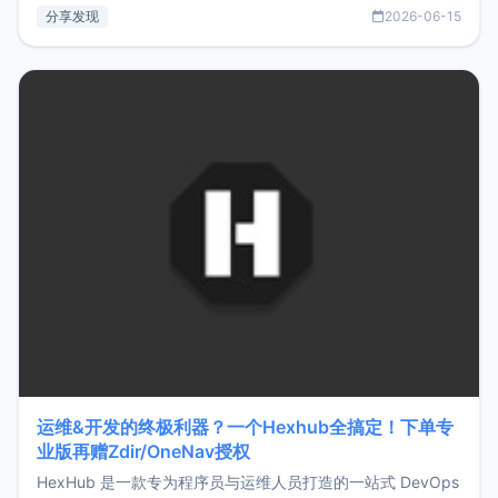
部署、随处访问。同时，它还支持搭配浏览器扩展（插件）使
分享发现
2026-06-15
用，让管理更高效。ZMark官网地址：
https://www.zmark.app/主要特点轻量级： 使用Bun +
Hono.js
运维&开发的终极利器？一个Hexhub全搞定！下单专
业版再赠Zdir/OneNav授权
HexHub 是一款专为程序员与运维人员打造的一站式 DevOps