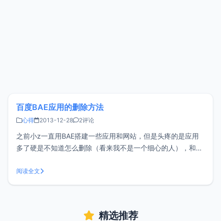
百度BAE应用的删除方法
心得
2013-12-28
2评论
之前小z一直用BAE搭建一些应用和网站，但是头疼的是应用
多了硬是不知道怎么删除（看来我不是一个细心的人），和大
家分享一下删除BAE应用的小技巧。<br/ > 1、首先进入百度
云开发者中心，然后找到你对应的应用（比如小z想删除WEB
阅读全文
应用的某一个），然后点击管理 <br/ > 2
精选推荐