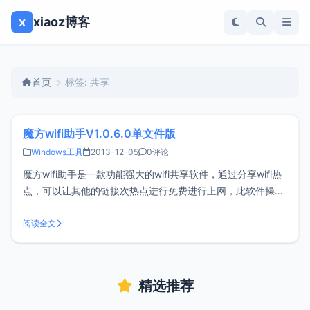
x
xiaoz博客
首页
标签: 共享
魔方wifi助手V1.0.6.0单文件版
Windows工具
2013-12-05
0评论
魔方wifi助手是一款功能强大的wifi共享软件，通过分享wifi热
点，可以让其他的链接次热点进行免费进行上网，此软件操作
简单，使用方便。<br/ > 软件特点：1、基于魔方电脑大师
5.0.0.78 提取制作。 2、以主文件版本 1.0.0.1 Beta 修改优
阅读全文
化。 3、去除软件检查更
精选推荐