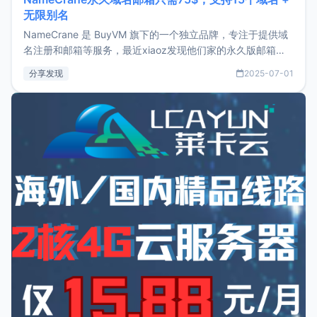
无限别名
NameCrane 是 BuyVM 旗下的一个独立品牌，专注于提供域
名注册和邮箱等服务，最近xiaoz发现他们家的永久版邮箱服
务只要75美元，价格方面比较有优势。如果你正需要一个靠谱
分享发现
2025-07-01
又实惠的域名邮箱，不妨尝试一下 NameCrane。注册
NameCraneNameCrane不支持直接注册，必须要购买