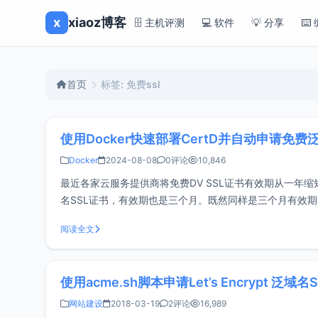
x
xiaoz博客
🗄️ 主机评测
💻 软件
💡 分享
⌨️
首页
标签: 免费ssl
使用Docker快速部署CertD并自动申请免费
Docker
2024-08-08
0评论
10,846
最近各家云服务提供商将免费DV SSL证书有效期从一年缩短到
名SSL证书，有效期也是三个月。既然同样是三个月有效期，明
使用acme.sh
阅读全文
使用acme.sh脚本申请Let’s Encrypt 泛域名
网站建设
2018-03-19
2评论
16,989