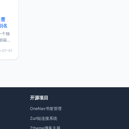
只需
限别名
的一个独
邮箱等
永久版
5-07-01
面比较有
实惠的
持直接注
开源项目
OneNav书签管理
）
Zurl短连接系统
Ztheme博客主题