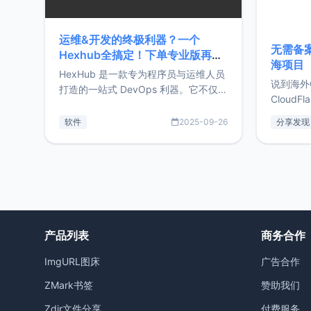
运维&开发的终极利器？一个
无需备案
Hexhub全搞定！下单专业版再赠
海项目
Zdir/OneNav授权
HexHub 是一款专为程序员与运维人员
说到海外
打造的一站式 DevOps 利器。它不仅支
CloudF
持连接 SSH 服务器，还集成了 Docker
套餐，且
与常见数据库管理功能。这意味着，在
软件
2025-09-26
分享发现
防护，已
开发过程中您无需在多个软件间频繁切
首选，那既
换，仅凭 HexHub 即可同时搞定运维与
了，为啥
数据库操作。Hexhub功能特点支持连
不得不提C
接SSH支持跨平台：m
非常不爽
产品列表
商务合作
ImgURL图床
广告合作
ZMark书签
赞助我们
Zdir文件分享
付费服务