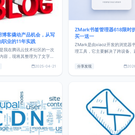
ZMark书签管理器618限时
用博客撬动产品机会，从写
买一送一
由职业的11年实践
ZMark是由xiaoz开发的浏览器
是我在腾讯云技术社区的一次
理工具，它主要解决了跨设备、
内容，现将其整理为了文字
台、跨浏览器的书签同步与访问
了写博客11年来的经历，以及
做到一处部署、随处访问。同时
2025-04-21
分享发现
202
过渡到做产品和走向自由职业
支持搭配浏览器扩展（插件）使
故事。文中还首次公开了我的
管理更高效。ZMark官网地址：
ImgURL的真实数据和产品现
https://www.zmark.app/主
介绍大家好，我是xiaoz，以
量级： 使用Bun + Hono.js
务器运维相关工作，现在已经
业3年，目前