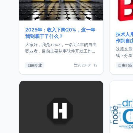
2025年：收入下降20%，这一年
技术人
我到底干了什么？
作到自
大家好，我是xiaoz，一名近4年的自由
这篇文章
职业者，目前主要从事软件开发工作。
线下分享
这篇文章将对我的2025年做一个简单
版，分享
的总结，内容主要包括：工作、学习、
自由职业
2026-01-12
自由职业
通过博客
以及投资。这一年虽然整体收入下降
的一个小
20%，但却过得很充实，2026年不求
首个产品
突破，但求保持。关于工作新增项目：
状。自我
2025年新增了一些非商业的开源项
前从事服
目，主要包括：Zu
转自由职