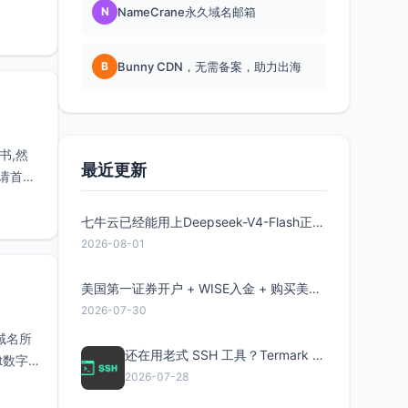
N
NameCrane永久域名邮箱
B
Bunny CDN，无需备案，助力出海
书,然
最近更新
请首先
七牛云已经能用上Deepseek-V4-Flash正式版了，点此领取300万Token
2026-08-01
美国第一证券开户 + WISE入金 + 购买美股全流程分享
2026-07-30
证域名所
还在用老式 SSH 工具？Termark 新一代跨平台智能SSH客户端了解一下
t数字
2026-07-28