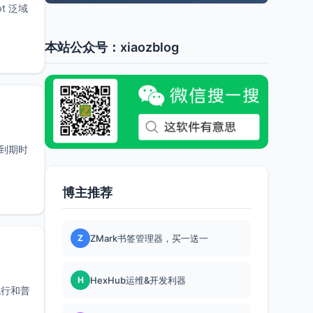
t 泛域
本站公众号：xiaozblog
）到期时
博主推荐
Z
ZMark书签管理器，买一送一
H
HexHub运维&开发利器
流行和普