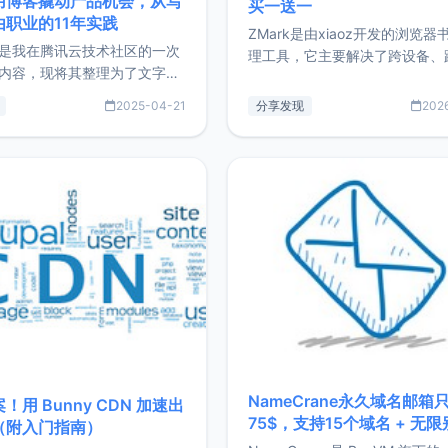
用博客撬动产品机会，从写
买一送一
由职业的11年实践
ZMark是由xiaoz开发的浏览器
是我在腾讯云技术社区的一次
理工具，它主要解决了跨设备、
内容，现将其整理为了文字
台、跨浏览器的书签同步与访问
了写博客11年来的经历，以及
做到一处部署、随处访问。同时
2025-04-21
分享发现
202
过渡到做产品和走向自由职业
支持搭配浏览器扩展（插件）使
故事。文中还首次公开了我的
管理更高效。ZMark官网地址：
ImgURL的真实数据和产品现
https://www.zmark.app/主
介绍大家好，我是xiaoz，以
量级： 使用Bun + Hono.js
务器运维相关工作，现在已经
业3年，目前
NameCrane永久域名邮箱
！用 Bunny CDN 加速出
75$，支持15个域名 + 无
（附入门指南）