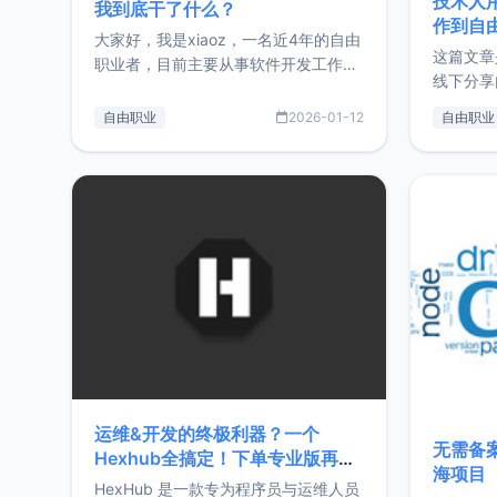
技术人
我到底干了什么？
作到自
大家好，我是xiaoz，一名近4年的自由
这篇文章
职业者，目前主要从事软件开发工作。
线下分享
这篇文章将对我的2025年做一个简单
版，分享
的总结，内容主要包括：工作、学习、
自由职业
2026-01-12
自由职业
通过博客
以及投资。这一年虽然整体收入下降
的一个小
20%，但却过得很充实，2026年不求
首个产品
突破，但求保持。关于工作新增项目：
状。自我
2025年新增了一些非商业的开源项
前从事服
目，主要包括：Zu
转自由职
运维&开发的终极利器？一个
无需备案
Hexhub全搞定！下单专业版再赠
海项目
Zdir/OneNav授权
HexHub 是一款专为程序员与运维人员