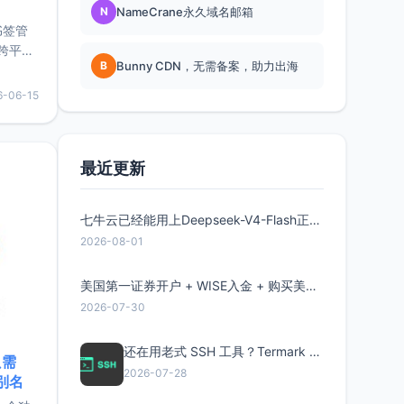
N
NameCrane永久域名邮箱
书签管
跨平
B
Bunny CDN，无需备案，助力出海
难题，
，它还
6-06-15
用，让
要特点轻
最近更新
七牛云已经能用上Deepseek-V4-Flash正式版了，点此领取300万Token
2026-08-01
美国第一证券开户 + WISE入金 + 购买美股全流程分享
2026-07-30
还在用老式 SSH 工具？Termark 新一代跨平台智能SSH客户端了解一下
只需
2026-07-28
限别名