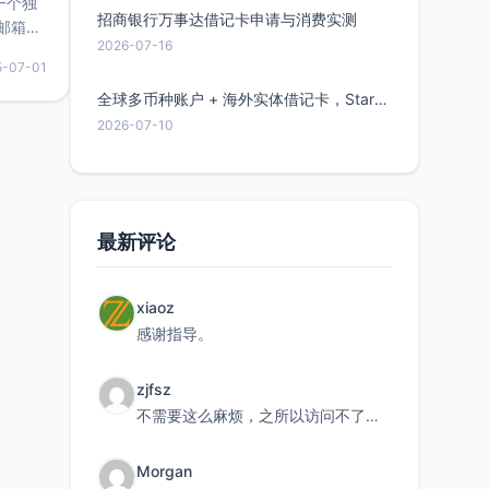
的一个独
招商银行万事达借记卡申请与消费实测
邮箱等
2026-07-16
永久版
5-07-01
面比较有
实惠的
全球多币种账户 + 海外实体借记卡，Starryblu开户教程与注意事项
2026-07-10
持直接注
最新评论
xiaoz
感谢指导。
zjfsz
不需要这么麻烦，之所以访问不了，是由于非对称路由的问题，在爱快主路由添加一条静态路由192.168.
Morgan