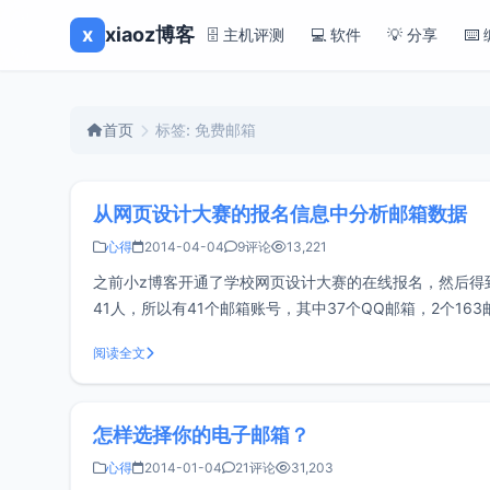
x
xiaoz博客
🗄️ 主机评测
💻 软件
💡 分享
⌨️
首页
标签: 免费邮箱
从网页设计大赛的报名信息中分析邮箱数据
心得
2014-04-04
9评论
13,221
之前小z博客开通了学校网页设计大赛的在线报名，然后得到
41人，所以有41个邮箱账号，其中37个QQ邮箱，2个163
据了多数，大部分都是以QQ数字的格
阅读全文
怎样选择你的电子邮箱？
心得
2014-01-04
21评论
31,203