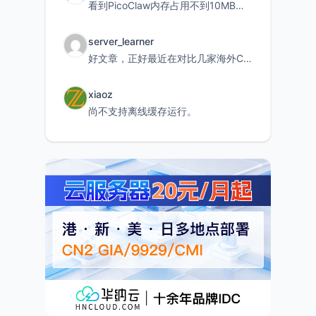
看到PicoClaw内存占用不到10MB这个数据真的很惊喜，确实很适合我这种想用旧设备折腾AI的小白
server_learner
好文章，正好最近在对比几家海外CDN。文中提到CF免费版不支持自定义回源端口和HOST这个痛点太真实
xiaoz
尚不支持离线缓存运行。