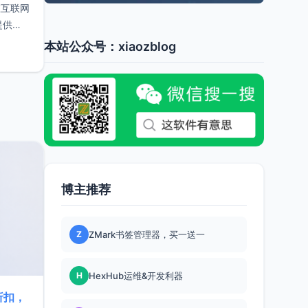
在互联网
提供的
本站公众号：xiaozblog
博主推荐
Z
ZMark书签管理器，买一送一
H
HexHub运维&开发利器
折扣，