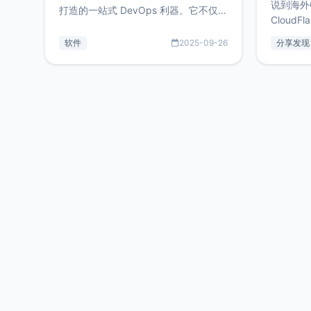
说到海外
打造的一站式 DevOps 利器。它不仅支
CloudF
持连接 SSH 服务器，还集成了 Docker
套餐，且
与常见数据库管理功能。这意味着，在
软件
2025-09-26
分享发现
防护，已
开发过程中您无需在多个软件间频繁切
首选，那既
换，仅凭 HexHub 即可同时搞定运维与
了，为啥
数据库操作。Hexhub功能特点支持连
不得不提C
接SSH支持跨平台：m
非常不爽