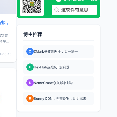
折扣，
博主推荐
书签管
跨平
难题，
Z
ZMark书签管理器，买一送一
，它还
6-06-15
用，让
H
HexHub运维&开发利器
要特点轻
N
NameCrane永久域名邮箱
B
Bunny CDN，无需备案，助力出海