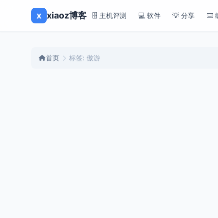
x
xiaoz博客
🗄️ 主机评测
💻 软件
💡 分享
⌨️
首页
标签: 傲游