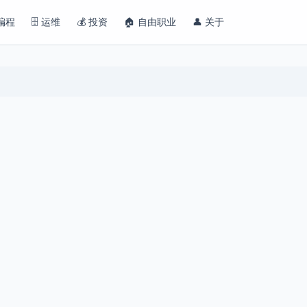
 编程
🗄️ 运维
💰 投资
🏠 自由职业
👤 关于