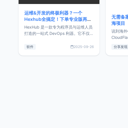
运维&开发的终极利器？一个
无需备案
Hexhub全搞定！下单专业版再赠
海项目
Zdir/OneNav授权
HexHub 是一款专为程序员与运维人员
说到海外
打造的一站式 DevOps 利器。它不仅支
CloudF
持连接 SSH 服务器，还集成了 Docker
套餐，且
与常见数据库管理功能。这意味着，在
软件
2025-09-26
分享发现
防护，已
开发过程中您无需在多个软件间频繁切
首选，那既
换，仅凭 HexHub 即可同时搞定运维与
了，为啥
数据库操作。Hexhub功能特点支持连
不得不提C
接SSH支持跨平台：m
非常不爽