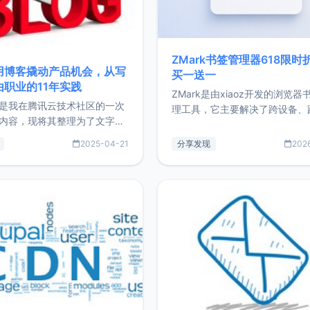
ZMark书签管理器618限时
用博客撬动产品机会，从写
买一送一
由职业的11年实践
ZMark是由xiaoz开发的浏览器
是我在腾讯云技术社区的一次
理工具，它主要解决了跨设备、
内容，现将其整理为了文字
台、跨浏览器的书签同步与访问
了写博客11年来的经历，以及
做到一处部署、随处访问。同时
2025-04-21
分享发现
202
过渡到做产品和走向自由职业
支持搭配浏览器扩展（插件）使
故事。文中还首次公开了我的
管理更高效。ZMark官网地址：
ImgURL的真实数据和产品现
https://www.zmark.app/主
介绍大家好，我是xiaoz，以
量级： 使用Bun + Hono.js
务器运维相关工作，现在已经
业3年，目前