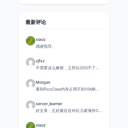
最新评论
xiaoz
感谢指导。
zjfsz
不需要这么麻烦，之所以访问不了，是由于非对称路由的问题，在爱快主路由添加一条静态路由192.168.
Morgan
看到PicoClaw内存占用不到10MB这个数据真的很惊喜，确实很适合我这种想用旧设备折腾AI的小白
server_learner
好文章，正好最近在对比几家海外CDN。文中提到CF免费版不支持自定义回源端口和HOST这个痛点太真实
xiaoz