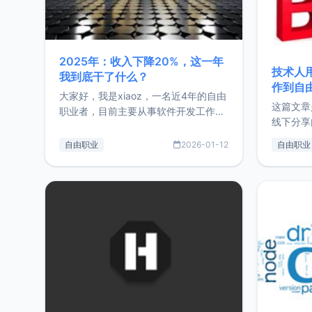
2025年：收入下降20%，这一年
技术人
我到底干了什么？
作到自
大家好，我是xiaoz，一名近4年的自由
这篇文章
职业者，目前主要从事软件开发工作。
线下分享
这篇文章将对我的2025年做一个简单
版，分享
的总结，内容主要包括：工作、学习、
自由职业
2026-01-12
自由职业
通过博客
以及投资。这一年虽然整体收入下降
的一个小
20%，但却过得很充实，2026年不求
首个产品
突破，但求保持。关于工作新增项目：
状。自我
2025年新增了一些非商业的开源项
前从事服
目，主要包括：Zu
转自由职