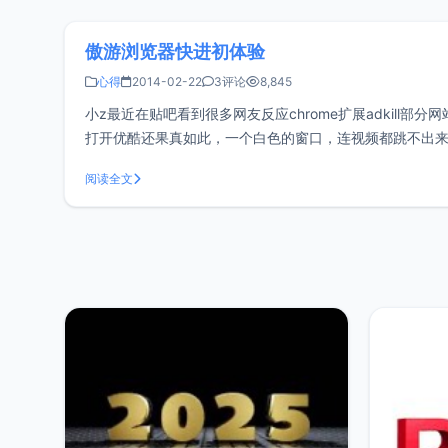
傲游浏览器快进初体验
心得
2014-02-22
3评论
8,845
小z最近在贴吧看到很多网友反应chrome扩展adkil
打开优酷还果真如此，一个白色的窗口，连视频都跳不出
傲游体验了一下，还果真不错，与传统的去广告不
阅读全文