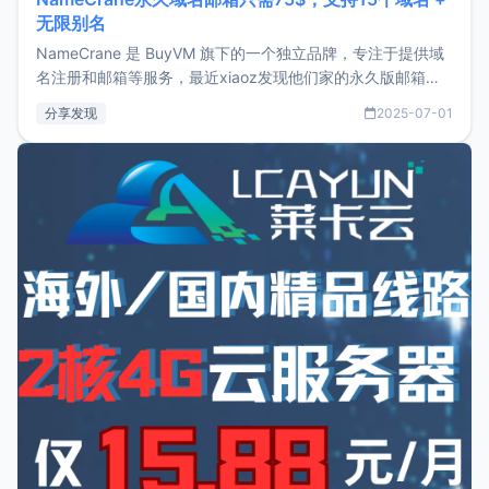
无限别名
NameCrane 是 BuyVM 旗下的一个独立品牌，专注于提供域
名注册和邮箱等服务，最近xiaoz发现他们家的永久版邮箱服
务只要75美元，价格方面比较有优势。如果你正需要一个靠谱
分享发现
2025-07-01
又实惠的域名邮箱，不妨尝试一下 NameCrane。注册
NameCraneNameCrane不支持直接注册，必须要购买