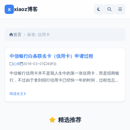
x
xiaoz博客
首页
标签: 信用卡
中信银行白条联名卡（信用卡）申请过程
心得
2016-03-07
4评论
中信银行信用卡并不是我人生中的第一张信用卡，而是招商银
行，不过由于拿到招行信用卡已经快一年的时间，过程也忘记
得差不多了，最近又申请了中信银行的白条联名卡（与X东合
作），算是做一个记录，也方便需要的朋友申请。我已经是X
阅读全文
东白条用户，申请这张信用卡唯一给我带来的方便就是可以用
于白条还款，其它对我而言并没有
精选推荐