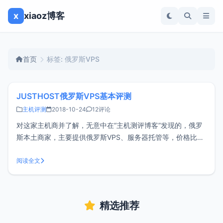
x
xiaoz博客
首页
标签: 俄罗斯VPS
JUSTHOST俄罗斯VPS基本评测
主机评测
2018-10-24
12评论
对这家主机商并了解，无意中在“主机测评博客”发现的，俄罗
斯本土商家，主要提供俄罗斯VPS、服务器托管等，价格比较
便宜。支持Paypal、银联、信用卡等方式付款。评测配置
xiaoz选择的机器配置如下CPU:1核内存：512M硬盘：5GB
阅读全文
SSD带宽：200Mbps不限流量数据中心：DataLine价格
精选推荐