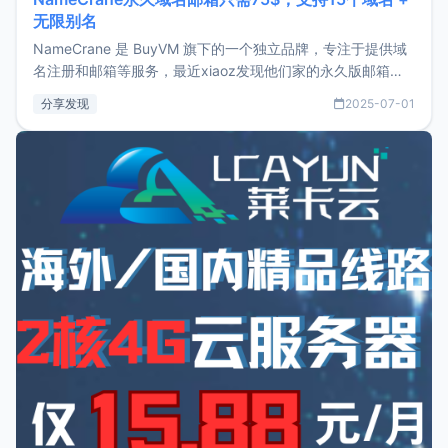
无限别名
NameCrane 是 BuyVM 旗下的一个独立品牌，专注于提供域
名注册和邮箱等服务，最近xiaoz发现他们家的永久版邮箱服
务只要75美元，价格方面比较有优势。如果你正需要一个靠谱
分享发现
2025-07-01
又实惠的域名邮箱，不妨尝试一下 NameCrane。注册
NameCraneNameCrane不支持直接注册，必须要购买