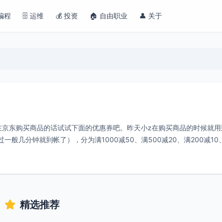
 编程
🗄️ 运维
💰 投资
🏠 自由职业
👤 关于
准备在京东购买商品的话试试下面的优惠券吧。昨天小z在购买商品的时候就
般几分钟就到帐了），分为满1000减50、满500减20、满200减10
精选推荐