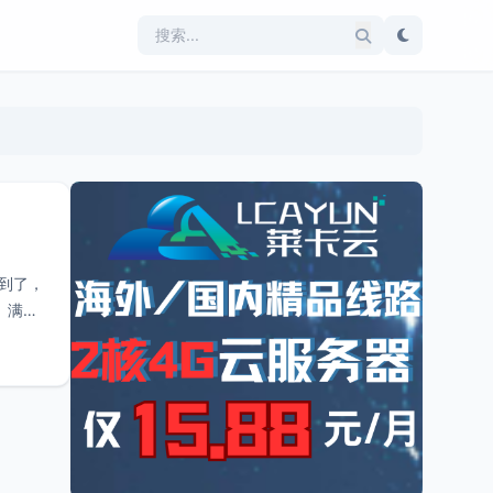
用到了，
、满