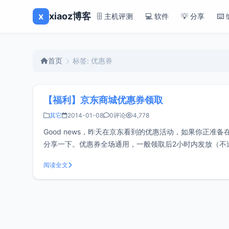
x
xiaoz博客
🗄️ 主机评测
💻 软件
💡 分享
⌨️
首页
标签: 优惠券
【福利】京东商城优惠券领取
其它
2014-01-08
0评论
4,778
Good news，昨天在京东看到的优惠活动，如果你正
分享一下。优惠券全场通用，一般领取后2小时内发放（不过一
100减5，但是不足的是一个订单只能使
阅读全文