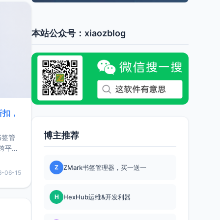
本站公众号：xiaozblog
折扣，
博主推荐
书签管
跨平
难题，
Z
ZMark书签管理器，买一送一
，它还
6-06-15
用，让
H
HexHub运维&开发利器
要特点轻