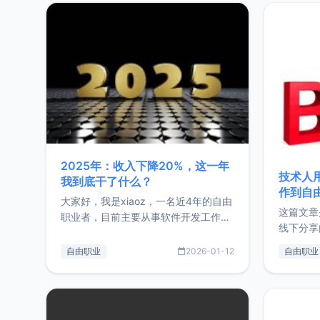
2025年：收入下降20%，这一年
技术人
我到底干了什么？
作到自
大家好，我是xiaoz，一名近4年的自由
这篇文章
职业者，目前主要从事软件开发工作。
线下分享
这篇文章将对我的2025年做一个简单
版，分享
的总结，内容主要包括：工作、学习、
自由职业
2026-01-12
自由职业
通过博客
以及投资。这一年虽然整体收入下降
的一个小
20%，但却过得很充实，2026年不求
首个产品
突破，但求保持。关于工作新增项目：
状。自我
2025年新增了一些非商业的开源项