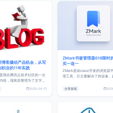
ZMark书签管理器618限时
用博客撬动产品机会，从写
买一送一
由职业的11年实践
ZMark是由xiaoz开发的浏览器
是我在腾讯云技术社区的一次
理工具，它主要解决了跨设备、
内容，现将其整理为了文字
台、跨浏览器的书签同步与访问
了写博客11年来的经历，以及
做到一处部署、随处访问。同时
2025-04-21
分享发现
202
过渡到做产品和走向自由职业
支持搭配浏览器扩展（插件）使
故事。文中还首次公开了我的
管理更高效。ZMark官网地址：
ImgURL的真实数据和产品现
https://www.zmark.app/主
介绍大家好，我是xiaoz，以
量级： 使用Bun + Hono.js