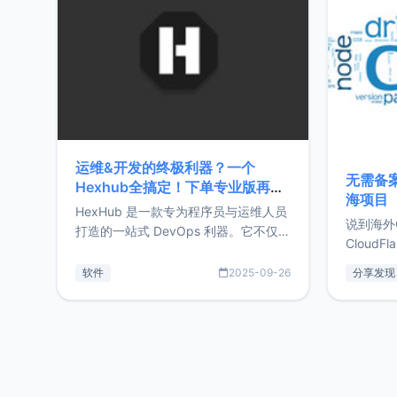
前从事服
目，主要包括：Zu
转自由职
运维&开发的终极利器？一个
无需备案
Hexhub全搞定！下单专业版再赠
海项目
Zdir/OneNav授权
HexHub 是一款专为程序员与运维人员
说到海外
打造的一站式 DevOps 利器。它不仅支
CloudF
持连接 SSH 服务器，还集成了 Docker
套餐，且
与常见数据库管理功能。这意味着，在
软件
2025-09-26
分享发现
防护，已
开发过程中您无需在多个软件间频繁切
首选，那既
换，仅凭 HexHub 即可同时搞定运维与
了，为啥
数据库操作。Hexhub功能特点支持连
不得不提C
接SSH支持跨平台：m
非常不爽