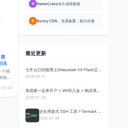
N
NameCrane永久域名邮箱
B
Bunny CDN，无需备案，助力出海
最近更新
只需
限别名
七牛云已经能用上Deepseek-V4-Flash正式版了，点此领取300万Token
的一个独
2026-08-01
邮箱等
永久版
5-07-01
面比较有
美国第一证券开户 + WISE入金 + 购买美股全流程分享
实惠的
2026-07-30
还在用老式 SSH 工具？Termark 新一代跨平台智能SSH客户端了解一下
持直接注
2026-07-28