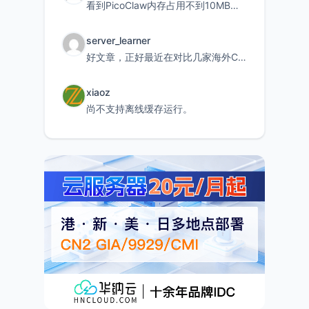
看到PicoClaw内存占用不到10MB这个数据真的很惊喜，确实很适合我这种想用旧设备折腾AI的小白
server_learner
好文章，正好最近在对比几家海外CDN。文中提到CF免费版不支持自定义回源端口和HOST这个痛点太真实
xiaoz
尚不支持离线缓存运行。