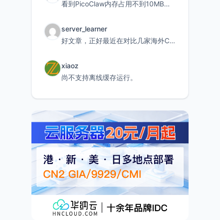
看到PicoClaw内存占用不到10MB这个数据真的很惊喜，确实很适合我这种想用旧设备折腾AI的小白
server_learner
好文章，正好最近在对比几家海外CDN。文中提到CF免费版不支持自定义回源端口和HOST这个痛点太真实
xiaoz
尚不支持离线缓存运行。