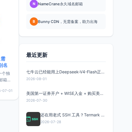
N
NameCrane永久域名邮箱
B
Bunny CDN，无需备案，助力出海
最近更新
只需
限别名
七牛云已经能用上Deepseek-V4-Flash正式版了，点此领取300万Token
的一个独
2026-08-01
邮箱等
永久版
5-07-01
面比较有
美国第一证券开户 + WISE入金 + 购买美股全流程分享
实惠的
2026-07-30
还在用老式 SSH 工具？Termark 新一代跨平台智能SSH客户端了解一下
持直接注
2026-07-28