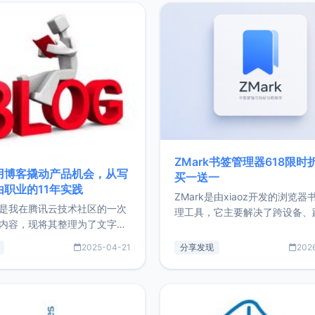
ZMark书签管理器618限时
用博客撬动产品机会，从写
买一送一
由职业的11年实践
ZMark是由xiaoz开发的浏览器
是我在腾讯云技术社区的一次
理工具，它主要解决了跨设备、
内容，现将其整理为了文字
台、跨浏览器的书签同步与访问
了写博客11年来的经历，以及
做到一处部署、随处访问。同时
2025-04-21
分享发现
202
过渡到做产品和走向自由职业
支持搭配浏览器扩展（插件）使
故事。文中还首次公开了我的
管理更高效。ZMark官网地址：
ImgURL的真实数据和产品现
https://www.zmark.app/主
介绍大家好，我是xiaoz，以
量级： 使用Bun + Hono.js