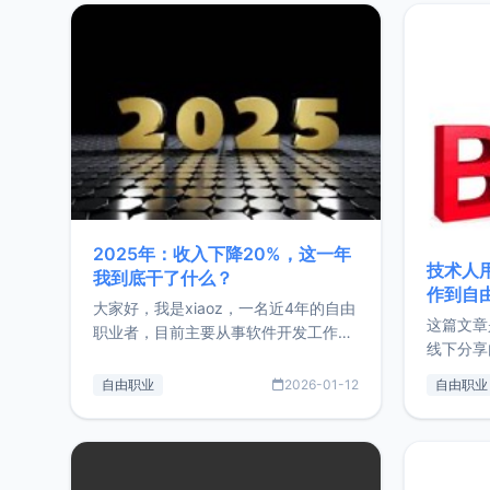
2025年：收入下降20%，这一年
技术人
我到底干了什么？
作到自
大家好，我是xiaoz，一名近4年的自由
这篇文章
职业者，目前主要从事软件开发工作。
线下分享
这篇文章将对我的2025年做一个简单
版，分享
的总结，内容主要包括：工作、学习、
自由职业
2026-01-12
自由职业
通过博客
以及投资。这一年虽然整体收入下降
的一个小
20%，但却过得很充实，2026年不求
首个产品
突破，但求保持。关于工作新增项目：
状。自我
2025年新增了一些非商业的开源项