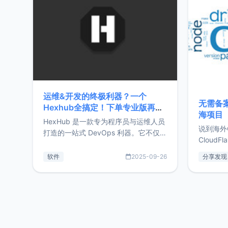
前从事服
目，主要包括：Zu
转自由职
运维&开发的终极利器？一个
无需备案
Hexhub全搞定！下单专业版再赠
海项目
Zdir/OneNav授权
HexHub 是一款专为程序员与运维人员
说到海外
打造的一站式 DevOps 利器。它不仅支
CloudF
持连接 SSH 服务器，还集成了 Docker
套餐，且
与常见数据库管理功能。这意味着，在
软件
2025-09-26
分享发现
防护，已
开发过程中您无需在多个软件间频繁切
首选，那既
换，仅凭 HexHub 即可同时搞定运维与
了，为啥
数据库操作。Hexhub功能特点支持连
不得不提C
接SSH支持跨平台：m
非常不爽