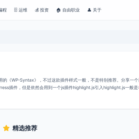
 编程
🗄️ 运维
💰 投资
🏠 自由职业
👤 关于
的《WP-Syntax》，不过这款插件样式一般，不是特别推荐。分享一
，但是依然会用到一个js插件highlight.js引入highlight.js一般
精选推荐