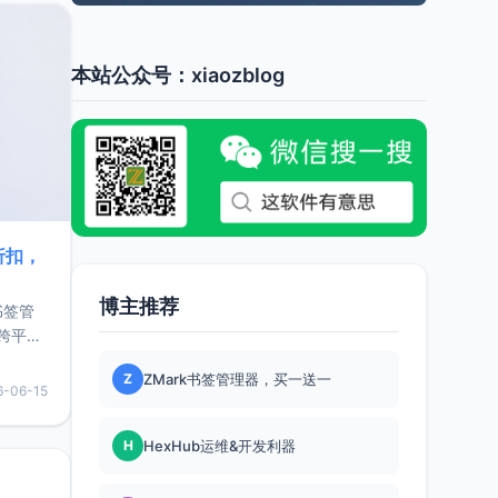
本站公众号：xiaozblog
折扣，
博主推荐
书签管
跨平
难题，
Z
ZMark书签管理器，买一送一
，它还
6-06-15
用，让
H
HexHub运维&开发利器
要特点轻