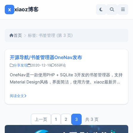
x
xiaoz博客
首页
标签: 书签管理
(第 3 页)
开源导航/书签管理器OneNav发布
分享发现
2020-12-19
55评论
OneNav是一款使用PHP + SQLite 3开发的书签管理器，支持
Material Design风格，界面简洁，使用方便。xiaoz最新开源
作品，欢迎体验。功能特点支持后台管理支持私有链接支持多
种主题风格（默认内置2套模板）支持链接信息自动识别支持
阅读全文
API快速开始需安装PHP环境，并确保支持SQ
上一页
1
2
3
共 3 页