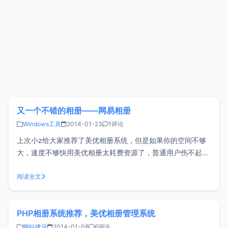
又一个不错的相册——网易相册
Windows工具
2014-01-23
1评论
上次小z给大家推荐了美优相册系统，但是如果你的空间不够
大，速度不够快用美优相册太耗费资源了，普通用户伤不起
啊。今天小z给大家推荐另一款相册———网易相册，网易相
册是网易公司开发并推出的一项网络服务，国内最大、知名度
阅读全文
最高的免费网络相册。<br/ > 特色：1、不限总量空间:免费提
供1G基础
PHP相册系统推荐，美优相册管理系统
网站建设
2014-01-08
6评论