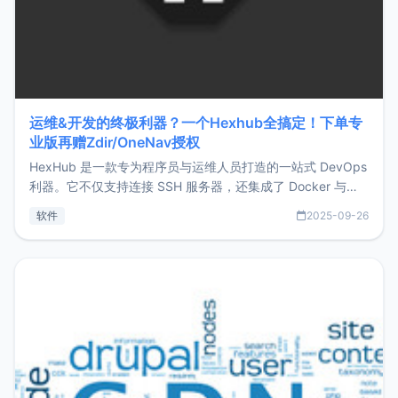
运维&开发的终极利器？一个Hexhub全搞定！下单专
业版再赠Zdir/OneNav授权
HexHub 是一款专为程序员与运维人员打造的一站式 DevOps
利器。它不仅支持连接 SSH 服务器，还集成了 Docker 与常
见数据库管理功能。这意味着，在开发过程中您无需在多个软
软件
2025-09-26
件间频繁切换，仅凭 HexHub 即可同时搞定运维与数据库操
作。Hexhub功能特点支持连接SSH支持跨平台：m