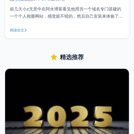
前几天小z无意中在阿水博客看见他用另一个域名专门搭建的
一个个人相册网站，感觉挺不错的，然后自己安装来体验了一
下。如果有想弄个人相册管理的可以试试看，但前提是你的空
间磁盘够大，速度够快，要不然可能影响打开速度和耗费资
阅读全文
源。如果只是想折腾体验一下可以用二级域名来尝试。目前还
没找到用其它空间来做图床的办法，
精选推荐