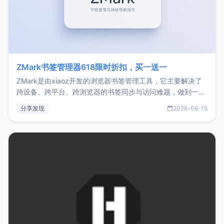
ZMark书签管理器618限时折扣，买一送一
ZMark是由xiaoz开发的浏览器书签管理工具，它主要解决了
跨设备、跨平台、跨浏览器的书签同步与访问难题，做到一处
部署、随处访问。同时，它还支持搭配浏览器扩展（插件）使
分享发现
2026-06-15
用，让管理更高效。ZMark官网地址：
https://www.zmark.app/主要特点轻量级： 使用Bun +
Hono.js