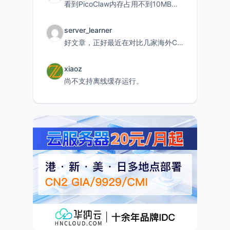
看到PicoClaw内存占用不到10MB这个数据真的很惊喜，确实很适合我这种想用旧设备折腾AI的小白
server_learner
好文章，正好最近在对比几家海外CDN。文中提到CF免费版不支持自定义回源端口和HOST这个痛点太真实
xiaoz
尚不支持离线缓存运行。