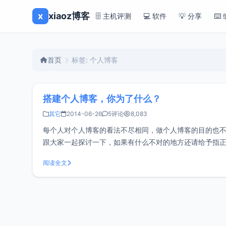
x
xiaoz博客
🗄️ 主机评测
💻 软件
💡 分享
⌨️
首页
标签: 个人博客
搭建个人博客，你为了什么？
其它
2014-06-26
5评论
8,083
每个人对个人博客的看法不尽相同，做个人博客的目的也
跟大家一起探讨一下，如果有什么不对的地方还请给予指正
你那就截止了吧?学会分享，传递下去，大家一起说不定还
阅读全文