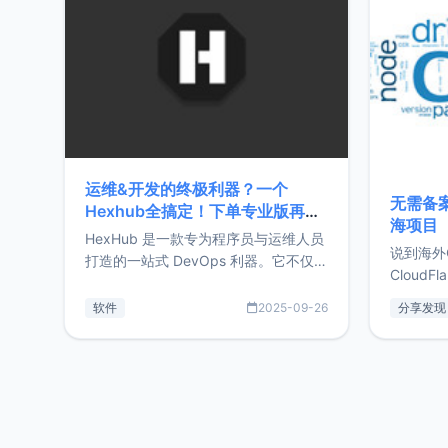
前从事服
目，主要包括：Zu
转自由职
运维&开发的终极利器？一个
无需备案
Hexhub全搞定！下单专业版再赠
海项目
Zdir/OneNav授权
HexHub 是一款专为程序员与运维人员
说到海外
打造的一站式 DevOps 利器。它不仅支
CloudF
持连接 SSH 服务器，还集成了 Docker
套餐，且
与常见数据库管理功能。这意味着，在
软件
2025-09-26
分享发现
防护，已
开发过程中您无需在多个软件间频繁切
首选，那既
换，仅凭 HexHub 即可同时搞定运维与
了，为啥
数据库操作。Hexhub功能特点支持连
不得不提C
接SSH支持跨平台：m
非常不爽