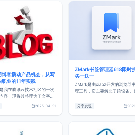
ZMark书签管理器618限时
用博客撬动产品机会，从写
买一送一
由职业的11年实践
ZMark是由xiaoz开发的浏览器
是我在腾讯云技术社区的一次
理工具，它主要解决了跨设备、
内容，现将其整理为了文字
台、跨浏览器的书签同步与访问
了写博客11年来的经历，以及
做到一处部署、随处访问。同时
2025-04-21
分享发现
202
过渡到做产品和走向自由职业
支持搭配浏览器扩展（插件）使
故事。文中还首次公开了我的
管理更高效。ZMark官网地址：
ImgURL的真实数据和产品现
https://www.zmark.app/主
介绍大家好，我是xiaoz，以
量级： 使用Bun + Hono.js