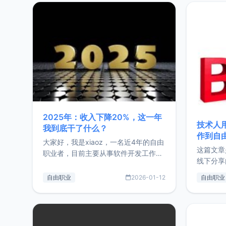
2025年：收入下降20%，这一年
技术人
我到底干了什么？
作到自
大家好，我是xiaoz，一名近4年的自由
这篇文章
职业者，目前主要从事软件开发工作。
线下分享
这篇文章将对我的2025年做一个简单
版，分享
的总结，内容主要包括：工作、学习、
自由职业
2026-01-12
自由职业
通过博客
以及投资。这一年虽然整体收入下降
的一个小
20%，但却过得很充实，2026年不求
首个产品
突破，但求保持。关于工作新增项目：
状。自我
2025年新增了一些非商业的开源项