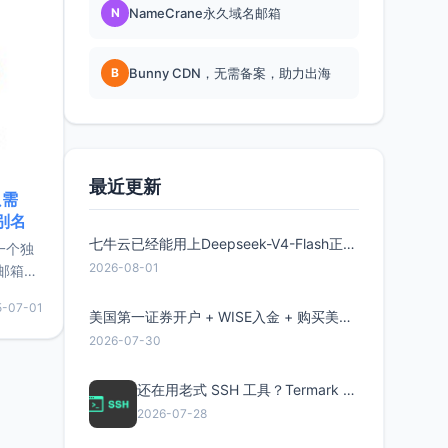
N
NameCrane永久域名邮箱
B
Bunny CDN，无需备案，助力出海
最近更新
只需
限别名
七牛云已经能用上Deepseek-V4-Flash正式版了，点此领取300万Token
的一个独
2026-08-01
邮箱等
永久版
5-07-01
面比较有
美国第一证券开户 + WISE入金 + 购买美股全流程分享
实惠的
2026-07-30
还在用老式 SSH 工具？Termark 新一代跨平台智能SSH客户端了解一下
持直接注
2026-07-28