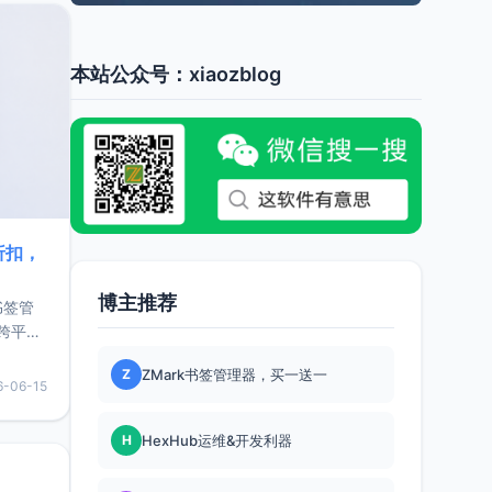
本站公众号：xiaozblog
折扣，
博主推荐
书签管
跨平
难题，
Z
ZMark书签管理器，买一送一
，它还
6-06-15
用，让
H
HexHub运维&开发利器
要特点轻