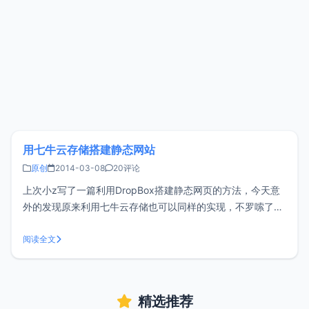
用七牛云存储搭建静态网站
原创
2014-03-08
20评论
上次小z写了一篇利用DropBox搭建静态网页的方法，今天意
外的发现原来利用七牛云存储也可以同样的实现，不罗嗦了，
下面就开始。 <br/ >首先介绍一下七牛云存储：七牛云存储主
要托管企业的静态资源，为企业提供一站式在线数据托管、上
阅读全文
传下载全网加速、以及数据云端处理服务。主要做静态文件，
包括
精选推荐