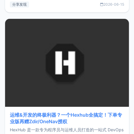
部署、随处访问。同时，它还支持搭配浏览器扩展（插件）使
分享发现
2026-06-15
用，让管理更高效。ZMark官网地址：
https://www.zmark.app/主要特点轻量级： 使用Bun +
Hono.js
运维&开发的终极利器？一个Hexhub全搞定！下单专
业版再赠Zdir/OneNav授权
HexHub 是一款专为程序员与运维人员打造的一站式 DevOps