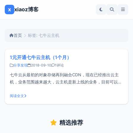
x
xiaoz博客
首页
标签: 七牛云主机
1元开通七牛云主机（1个月）
分享发现
2018-09-10
1评论
七牛云从最初的对象存储再到融合CDN，现在已经推出云主
机，业务范围越来越大，云主机是新上线的业务，目前可以一
元开通一个月的云主机。注册七牛云如果还没有注册过七牛云
的用户请访问七牛官网：https://www.qiniu.com/ 进行注册，
阅读全文
如果已经注册，请跳过这一步。活动说明活动时间2018年9月
5
精选推荐