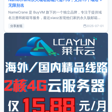
无限别名
NameCrane 是 BuyVM 旗下的一个独立品牌，专注于提供域
名注册和邮箱等服务，最近xiaoz发现他们家的永久版邮箱服
务只要75美元，价格方面比较有优势。如果你正需要一个靠谱
分享发现
2025-07-01
又实惠的域名邮箱，不妨尝试一下 NameCrane。注册
NameCraneNameCrane不支持直接注册，必须要购买