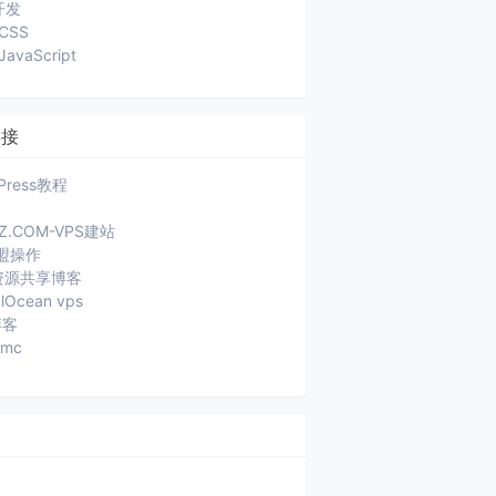
开发
CSS
JavaScript
链接
Press教程
JZ.COM-VPS建站
盟操作
a资源共享博客
alOcean vps
博客
ymc