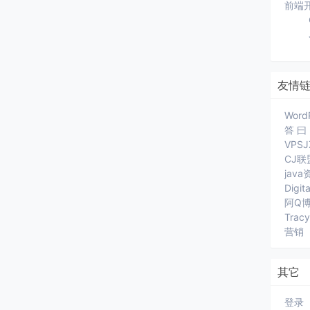
前端
友情
Word
答 曰
VPS
CJ联
jav
Digit
阿Q
Trac
营销
其它
登录