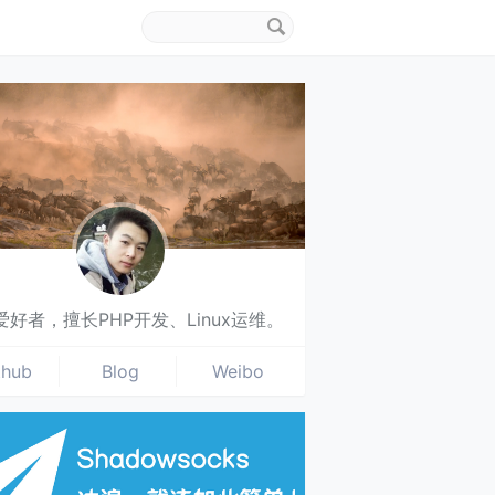
搜
索
关
键
字
爱好者，擅长PHP开发、Linux运维。
thub
Blog
Weibo