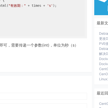
) 
{

html(
"有效期："
 + times + 
's'
);

最新
更改D
即可，需要传递一个参数(int)，单位为秒（s）
Deb
解决D
Dock
Cent
Lin
最近