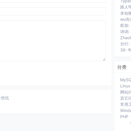
路人甲
wu先
讷讷:
分行:
36: 
分类
MyS
Linux
网站
的一些坑
其它
常用
Wind
PHP