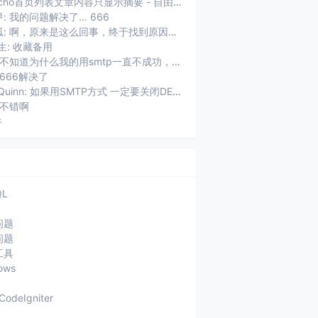
Typecho首页列表文章内容只显示摘要 - 自由鱼: [...]用了Typecho以后，遇到的第一个问题就是首页摘要显...
: 我的问题解决了... 666
未知狐: 啊，原来是这么回事，终于找到原因了。
生: 收藏备用
权加: 不知道为什么我的用smtp一直不成功，老提示：SMTP连接失败，...
 666解决了
ZhaoQuinn: 如果用SMTP方式 一定要关闭DEBUG功能 不然usr/plu...
 不错啊
牛
QL
问题
问题
工具
ows
CodeIgniter