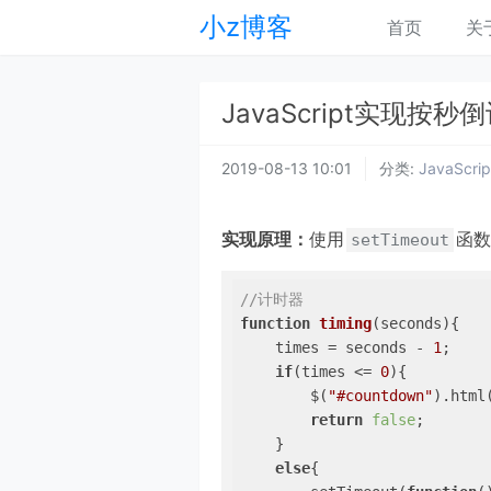
小z博客
首页
关
JavaScript实现按秒
2019-08-13 10:01
分类:
JavaScrip
实现原理：
使用
函数
setTimeout
//计时器
function
timing
(
seconds
)
{

    times = seconds - 
1
;

if
(times <= 
0
){

        $(
"#countdown"
).html
return
false
;

    }

else
{
