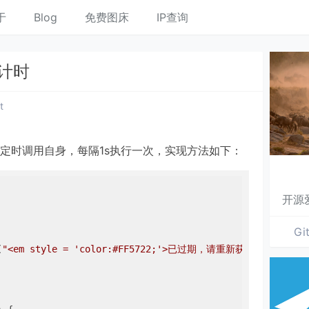
于
Blog
免费图床
IP查询
倒计时
t
定时调用自身，每隔1s执行一次，实现方法如下：
开源
Gi
(
"<em style = 'color:#FF5722;'>已过期，请重新获取！</em>"
);
