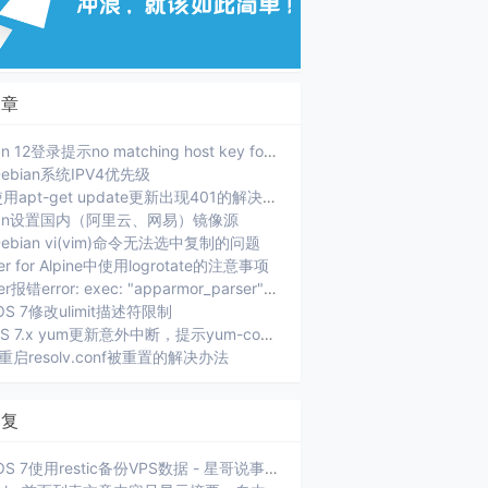
文章
Debian 12登录提示no matching host key format
ebian系统IPV4优先级
PVE使用apt-get update更新出现401的解决办法
ian设置国内（阿里云、网易）镜像源
ebian vi(vim)命令无法选中复制的问题
er for Alpine中使用logrotate的注意事项
Docker报错error: exec: "apparmor_parser": executable file not found in $PATH.
OS 7修改ulimit描述符限制
CenOS 7.x yum更新意外中断，提示yum-complete-transaction
ux重启resolv.conf被重置的解决办法
回复
CentOS 7使用restic备份VPS数据 - 星哥说事: [...]xiaoz 选择的是将当前服务器数据通过 SFTP 方...