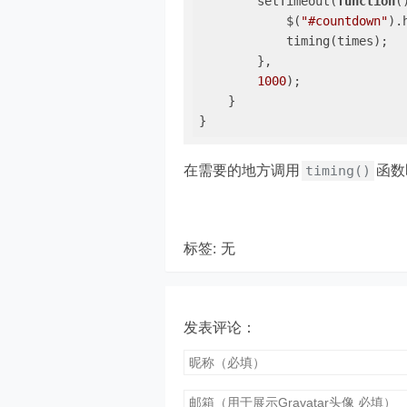
        setTimeout(
function
(
            $(
"#countdown"
).
            timing(times);

        },

1000
);

    }

}
在需要的地方调用
函数
timing()
标签: 无
发表评论：