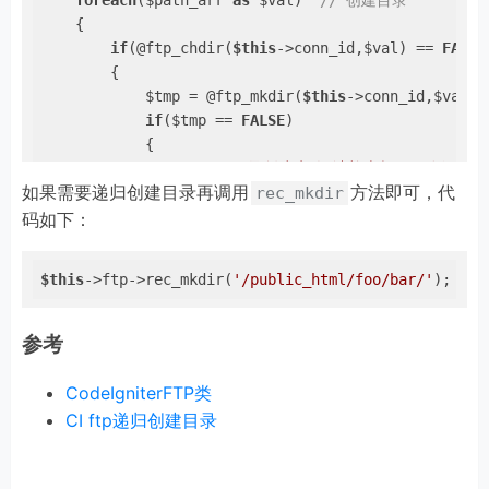
foreach
($path_arr 
as
 $val)  
// 创建目录
    {

if
(@ftp_chdir(
$this
->conn_id,$val) == 
FALSE
        {

            $tmp = @ftp_mkdir(
$this
->conn_id,$val);

if
($tmp == 
FALSE
)

            {

echo
"目录创建失败,请检查权限及路径是否
如果需要递归创建目录再调用
方法即可，代
exit
;

rec_mkdir
            }

码如下：
            @ftp_chdir(
$this
->conn_id,$val);

        }

$this
->ftp->rec_mkdir(
'/public_html/foo/bar/'
);
    }

for
($i=
1
;$i<=$path_div;$i++)  
// 回退到根
参考
    {

        @ftp_cdup(
$this
->conn_id);

CodeIgniterFTP类
    }

CI ftp递归创建目录
}