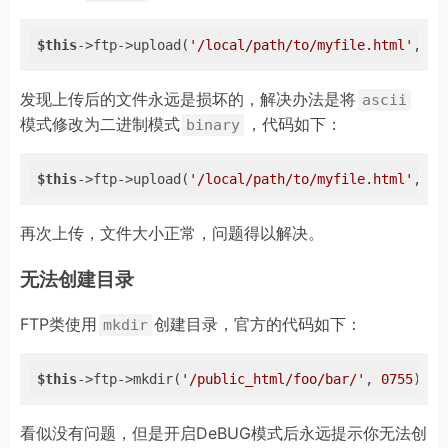
$this
->ftp->upload(
'/local/path/to/myfile.html'
, 
'/
发现上传后的文件永远是损坏的，解决办法是将
ascii
模式修改为二进制模式
，代码如下：
binary
$this
->ftp->upload(
'/local/path/to/myfile.html'
, 
'/
再次上传，文件大小正常，问题得以解决。
无法创建目录
FTP类使用
创建目录，官方的代码如下：
mkdir
$this
->ftp->mkdir(
'/public_html/foo/bar/'
, 
0755
);
看似没有问题，但是开启DeBUG模式后永远提示你无法创