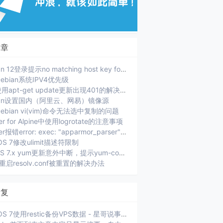
文章
Debian 12登录提示no matching host key format
ebian系统IPV4优先级
PVE使用apt-get update更新出现401的解决办法
ian设置国内（阿里云、网易）镜像源
ebian vi(vim)命令无法选中复制的问题
er for Alpine中使用logrotate的注意事项
Docker报错error: exec: "apparmor_parser": executable file not found in $PATH.
OS 7修改ulimit描述符限制
CenOS 7.x yum更新意外中断，提示yum-complete-transaction
ux重启resolv.conf被重置的解决办法
回复
CentOS 7使用restic备份VPS数据 - 星哥说事: [...]xiaoz 选择的是将当前服务器数据通过 SFTP 方...