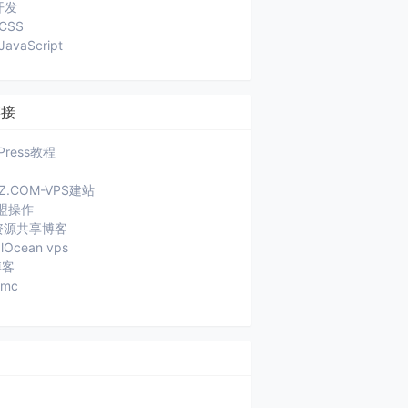
开发
CSS
JavaScript
链接
Press教程
JZ.COM-VPS建站
盟操作
a资源共享博客
alOcean vps
博客
ymc