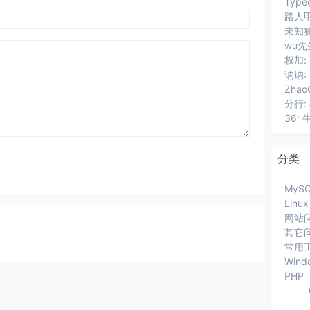
路人甲
wu先
讷讷:
分行:
36: 
分类
MyS
Linux
网站
其它
常用
Wind
PHP