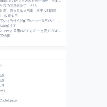
Typecho首页列表文章内容只显示摘要 - 自由鱼: [...]用了Typecho以后，遇到的第一个问题就是首页摘要显...
: 我的问题解决了... 666
未知狐: 啊，原来是这么回事，终于找到原因了。
生: 收藏备用
权加: 不知道为什么我的用smtp一直不成功，老提示：SMTP连接失败，...
 666解决了
ZhaoQuinn: 如果用SMTP方式 一定要关闭DEBUG功能 不然usr/plu...
 不错啊
牛
QL
问题
问题
工具
ows
CodeIgniter