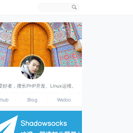
搜
索
关
键
字
爱好者，擅长PHP开发、Linux运维。
thub
Blog
Weibo