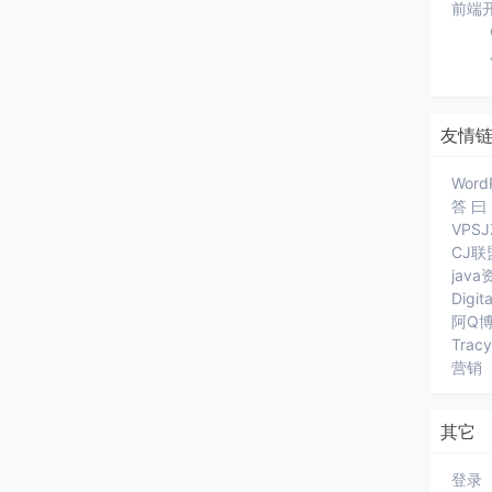
前端
友情
Word
答 曰
VPS
CJ联
jav
Digit
阿Q
Trac
营销
其它
登录