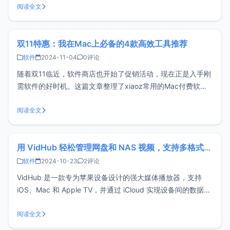
AppCleaner，这款小巧但功能强大的工具能帮你一键卸载应
阅读全文
用程序及其相关文件。AppCleaner特点一键卸载：只需将应
用程序拖拽到AppC
双11特惠：我在Mac上必备的4款高效工具推荐
软件
2024-11-04
0评论
随着双11临近，软件商店也开始了促销活动，现在正是入手刚
需软件的好时机。这篇文章整理了xiaoz常用的Mac付费软件
（未用过的不做推荐），这些工具能大大提升便利性和工作效
率，感兴趣的话可以看看，或许正是你需要的！注意：以下软
阅读全文
件仅支持MacOS平台！！！QSpace - 高效多视图文件管理器
用Mac的
用 VidHub 轻松管理网盘和 NAS 视频，支持多格式与高清 4K 播放
软件
2024-10-23
2评论
VidHub 是一款专为苹果设备设计的强大媒体播放器，支持
iOS、Mac 和 Apple TV，并通过 iCloud 实现设备间的数据同
步。它不仅支持多种视频格式，如 .mkv、.mp4、.avi 等，还
能够播放高清 4K 视频和 HDR 内容，提供流畅的观影体验。
阅读全文
VidHub 还支持字幕挂载和调