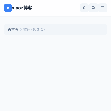
x
xiaoz博客
首页
软件
(第 3 页)