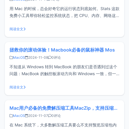
用 Mac 的时候，总会好奇它的运行状态到底如何。Stats 这款
免费小工具帮你轻松监控系统状态，把 CPU、内存、网络这
些信息都摆在菜单栏里，一眼就能看出有没有“跑飞”！界面简
洁不花哨，还能按自己需求定制显示参数，让你的 Mac 运行
阅读全文
情况透明又直观。Stats功能特点实时系统监控：在菜单栏中
查看
拯救你的滚动体验！Macbook必备的鼠标神器 Mos
MacOS
2024-11-08
0评论
不知道从 Windows 转到 MacBook 的朋友们是否遇到过这个
问题：MacBook 的触控板滚动方向和 Windows 一致，但一
旦接上鼠标，滚动方向却完全相反，让人很难适应。今天推荐
的鼠标神器 MOS 可以完美解决这个困扰——它能保持
阅读全文
MacBook 触控板的默认滚动方向，同时让鼠标保持
Mac用户必备的免费解压缩工具MacZip，支持压缩包预览
MacOS
2024-11-07
0评论
在 Mac 系统下，大多数解压缩工具要么不支持预览压缩包内