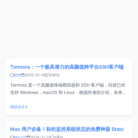
Termora：一个极具潜力的高颜值跨平台SSH客户端
软件
2025-01-08
0评论
Termora 是一个高颜值终端模拟器和 SSH 客户端，目前已经
支持 Windows，macOS 和 Linux，根据作者的介绍，未来还
将支持 Android、iOS 等。目前，该项目已在 GitHub 上开
源。Termora功能特点支持 SSH 和本地终端支持 SFTP 文件
阅读全文
传输支持 Windo
Mac 用户必备！轻松监控系统状态的免费神器 Stats
MacOS
2024-11-11
1评论