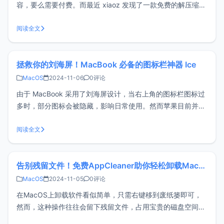
容，要么需要付费。而最近 xiaoz 发现了一款免费的解压缩神
器，不仅支持压缩包内容预览，还完全免费！这款软件名为
MacZip（原名 eZip），专为 macOS 量身打造，是一款功能
阅读全文
强大的免费解压缩工具。功能特点支持预览压缩包内容支持读
取
拯救你的刘海屏！MacBook 必备的图标栏神器 Ice
MacOS
2024-11-06
0评论
由于 MacBook 采用了刘海屏设计，当右上角的图标栏图标过
多时，部分图标会被隐藏，影响日常使用。然而苹果目前并没
有提供官方解决方案，于是就诞生了很多第三方图标栏管理工
具。今天要介绍的就是一款开源且免费的神器——Ice，专为
阅读全文
解决这个问题而设计，让你的MacBook菜单栏变得更清爽实
用。Ice特点隐
告别残留文件！免费AppCleaner助你轻松卸载Mac软件
MacOS
2024-11-05
0评论
在MacOS上卸载软件看似简单，只需右键移到废纸篓即可，
然而，这种操作往往会留下残留文件，占用宝贵的磁盘空间。
如果你想更加干净的卸载应用程序，不妨试试免费的