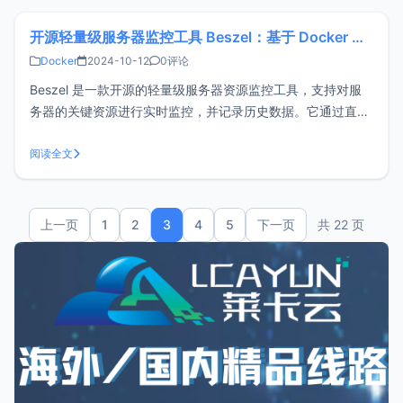
开源轻量级服务器监控工具 Beszel：基于 Docker 的安装与使用指南
Docker
2024-10-12
0评论
Beszel 是一款开源的轻量级服务器资源监控工具，支持对服
务器的关键资源进行实时监控，并记录历史数据。它通过直观
的界面展示 CPU、内存、磁盘 I/O 等关键指标，还支持监控
Docker 容器的运行状态，帮助用户更好地了解容器的性能表
阅读全文
现。除此之外，Beszel 还具备告警功能，能在系统出现异常
时
上一页
1
2
3
4
5
下一页
共 22 页