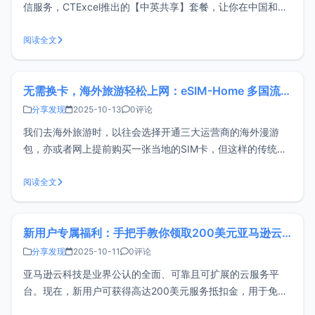
信服务，CTExcel推出的【中英共享】套餐，让你在中国和英
国都能轻松的使用移动数据上网，非常适合海外留学、英国旅
游、国内魔法上网等场景。这篇文章博主将介绍CTExcel套餐
阅读全文
资费、开通和使用注意事项。适用场景英国、欧洲留学使用跨
境电商英国、
无需换卡，海外旅游轻松上网：eSIM-Home 多国流量包体验
分享发现
2025-10-13
0评论
我们去海外旅游时，以往会选择开通三大运营商的海外漫游
包，亦或者网上提前购买一张当地的SIM卡，但这样的传统方
案不仅价格较贵，且操作较为繁琐。那有没有既能便宜上网，
又不用拔插实体SIM卡的方案呢？当然有，我们只需用手机的
阅读全文
eSIM功能 + 流量套餐即可解决，比如接下来将要介绍的eSIM
功能和eSIM-H
新用户专属福利：手把手教你领取200美元亚马逊云科技服务抵扣金
分享发现
2025-10-11
0评论
亚马逊云科技是业界公认的全面、可靠且可扩展的云服务平
台。现在，新用户可获得高达200美元服务抵扣金，用于免费
体验其核心服务，还没 注册亚马逊云科技 的朋友千万别错