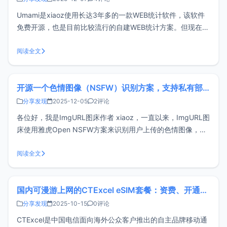
Umami是xiaoz使用长达3年多的一款WEB统计软件，该软件
免费开源，也是目前比较流行的自建WEB统计方案。但现在
xiaoz要放弃自建Umami，转投Cloudflare Web Analytics怀
抱，具体见下文所述。为什么不再自建Umami？在使用
阅读全文
Umami 三年多的时间以来，博主经历过2次
开源一个色情图像（NSFW）识别方案，支持私有部署和HTTP调用
分享发现
2025-12-05
2评论
各位好，我是ImgURL图床作者 xiaoz，一直以来，ImgURL图
床使用雅虎Open NSFW方案来识别用户上传的色情图像，不
过雅虎在2019年已将Open NSFW项目归档，且不再更新，
Open NSFW项目已经有些过时，且识别准确度一般，最近正
阅读全文
好在重构ImgURL，因此急需替代方案。市面上找
国内可漫游上网的CTExcel eSIM套餐：资费、开通与使用全指南
分享发现
2025-10-15
0评论
CTExcel是中国电信面向海外公众客户推出的自主品牌移动通