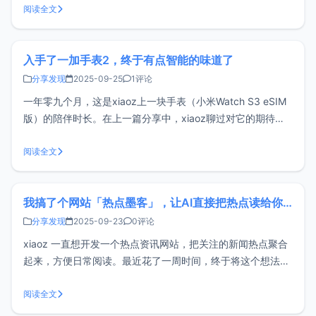
过。这200美元由两部分组成：注册即得$100：完成注册，立
阅读全文
获100美元抵扣金。任务再得$100：完成简单探索任务，额外
再得100美元抵扣
入手了一加手表2，终于有点智能的味道了
分享发现
2025-09-25
1评论
一年零九个月，这是xiaoz上一块手表（小米Watch S3 eSIM
版）的陪伴时长。在上一篇分享中，xiaoz聊过对它的期待与
失落；而现在，xiaoz手中的设备已换成一加手表2。今天这篇
文章，就来聊聊这次换新后的真实体验。为什么要替换小米
阅读全文
Watch S3 eSIM版xiaoz家里面的大部分电器都是
我搞了个网站「热点墨客」，让AI直接把热点读给你听！
分享发现
2025-09-23
0评论
xiaoz 一直想开发一个热点资讯网站，把关注的新闻热点聚合
起来，方便日常阅读。最近花了一周时间，终于将这个想法落
地实现，我为她取名「热点墨客」，现已正式上线，欢迎大家
来体验！热点墨客体验地址：https://hot.rss.ink/ （请复制到
阅读全文
浏览器打开）关于热点墨客不知道你有没有这种感觉：很多热